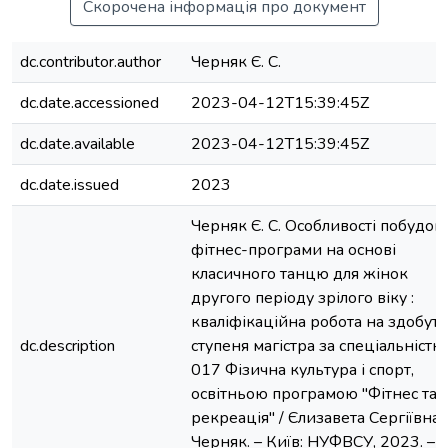
Скорочена інформація про документ
dc.contributor.author
Черняк Є. С.
dc.date.accessioned
2023-04-12T15:39:45Z
dc.date.available
2023-04-12T15:39:45Z
dc.date.issued
2023
Черняк Є. С. Особливості побудов
фітнес-програми на основі
класичного танцю для жінок
другого періоду зрілого віку :
кваліфікаційна робота на здобутт
dc.description
ступеня магістра за спеціальністю:
017 Фізична культура і спорт,
освітньою програмою "Фітнес та
рекреація" / Єлизавета Сергіївна
Черняк. – Київ: НУФВСУ, 2023. – 