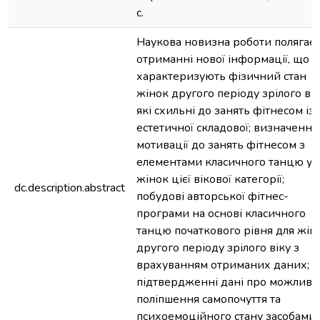
с.
Наукова новизна роботи полягає 
отриманні нової інформації, що
характеризують фізичний стан
жінок другого періоду зрілого вік
які схильні до занять фітнесом із
естетичної складової; визначенні
мотивації до занять фітнесом з
елементами класичного танцю у
жінок цієї вікової категорії;
dc.description.abstract
побудові авторської фітнес-
програми на основі класичного
танцю початкового рівня для жін
другого періоду зрілого віку з
врахуванням отриманих даних;
підтвердженні дані про можливіс
поліпшення самопочуття та
психоемоційного стану засобами