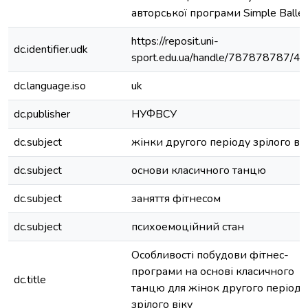
авторської програми Simple Ballet
https://reposit.uni-
dc.identifier.udk
sport.edu.ua/handle/787878787/4
dc.language.iso
uk
dc.publisher
НУФВСУ
dc.subject
жінки другого періоду зрілого ві
dc.subject
основи класичного танцю
dc.subject
заняття фітнесом
dc.subject
психоемоційний стан
Особливості побудови фітнес-
програми на основі класичного
dc.title
танцю для жінок другого періоду
зрілого віку