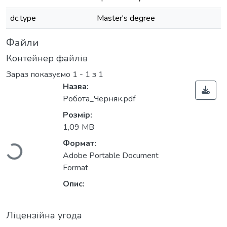
dc.type
Master's degree
Файли
Контейнер файлів
Зараз показуємо
1 - 1 з 1
Назва:
Робота_Черняк.pdf
Вантажиться...
Розмір:
1,09 MB
Формат:
Adobe Portable Document
Format
Опис:
Ліцензійна угода