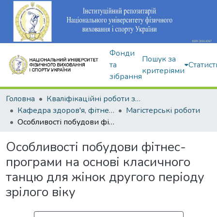
Фонди
Пошук за
та
Статист
критеріями
зібрання
Головна
Кваліфікаційні роботи здобувачів вищої освіти
Кафедра здоров'я, фітнесу та рекреації
Магістерські роботи
Особливості побудови фітнес-програми на основі класичного танцю для жінок другого періоду зрілого віку
Особливості побудови фітнес-
програми на основі класичного
танцю для жінок другого періоду
зрілого віку