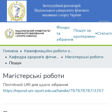
Фонди
Пошук за
та
Статист
критеріями
зібрання
Головна
Кваліфікаційні роботи здобувачів вищої освіти
Кафедра здоров'я, фітнесу та рекреації
Магістерські роботи
Пошук
Магістерські роботи
Постійний URI для цього зібрання
https://reposit.uni-sport.edu.ua/handle/787878787/3357