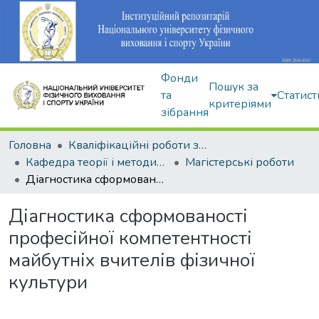
Фонди
Пошук за
та
Статист
критеріями
зібрання
Головна
Кваліфікаційні роботи здобувачів вищої освіти
Кафедра теорії і методики фізичного виховання
Магістерські роботи
Діагностика сформованості професійної компетентності майбутніх вчителів фізичної культури
Діагностика сформованості
професійної компетентності
майбутніх вчителів фізичної
культури