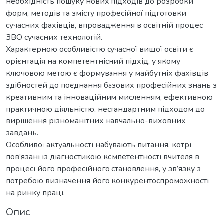
необхідність пошуку нових підходів до розробки
форм, методів та змісту професійної підготовки
сучасних фахівців, впровадження в освітній процес
ЗВО сучасних технологій.
Характерною особливістю сучасної вищої освіти є
орієнтація на компетентнісний підхід, у якому
ключовою метою є формування у майбутніх фахівців
здібностей до поєднання базових професійних знань з
креативним та інноваційним мисленням, ефективною
практичною діяльністю, нестандартним підходом до
вирішення різноманітних навчально-виховних
завдань.
Особливої актуальності набувають питання, котрі
пов’язані із діагностикою компетентності вчителя в
процесі його професійного становлення, у зв’язку з
потребою визначення його конкурентоспроможності
на ринку праці.
Опис