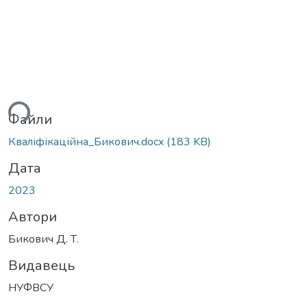
ься...
Файли
Кваліфікаційна_Бикович.docx
(183 KB)
Дата
2023
Автори
Бикович Д. Т.
Видавець
НУФВСУ