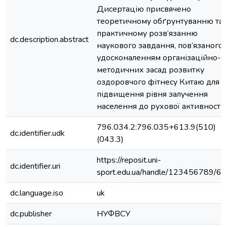
Дисертацію присвячено
теоретичному обґрунтуванню та
практичному розв’язанню
dc.description.abstract
наукового завдання, пов’язаного 
удосконаленням організаційно­
методичних засад розвитку
оздоровчого фітнесу Китаю для
підвищення рівня залучення
населення до рухової активності.
796.034.2:796.035+613.9(510)
dc.identifier.udk
(043.3)
https://reposit.uni-
dc.identifier.uri
sport.edu.ua/handle/123456789/6
dc.language.iso
uk
dc.publisher
НУФВСУ