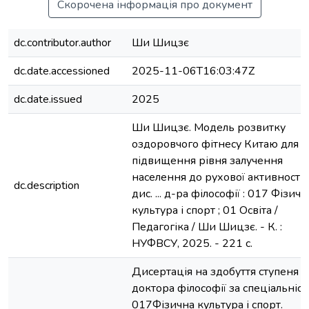
Скорочена інформація про документ
dc.contributor.author
Ши Шицзє
dc.date.accessioned
2025-11-06T16:03:47Z
dc.date.issued
2025
Ши Шицзє. Модель розвитку
оздоровчого фітнесу Китаю для
підвищення рівня залучення
населення до рухової активності :
dc.description
дис. ... д-ра філософії : 017 Фізичн
культура і спорт ; 01 Освіта /
Педагогіка / Ши Шицзє. - К. :
НУФВСУ, 2025. - 221 с.
Дисертація на здобуття ступеня
доктора філософії за спеціальніс
017Фізична культура і спорт.