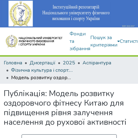
Фонди
Пошук за
та
Статист
критеріями
зібрання
Головна
Дисертації
2025
Аспірантура
Фізична культура і спорт: 017
Модель розвитку оздоровчого фітнесу Китаю для підвищення рівня залучення населення до рухової активності
Публікація:
Модель розвитку
оздоровчого фітнесу Китаю для
підвищення рівня залучення
населення до рухової активності