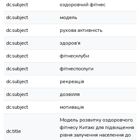
dc.subject
оздоровчий фітнес
dc.subject
модель
dc.subject
рухова активність
dc.subject
здоров’я
dc.subject
фітнес­клуби
dc.subject
фітнес­послуги
dc.subject
рекреація
dc.subject
дозвілля
dc.subject
мотивація
Модель розвитку оздоровчого
фітнесу Китаю для підвищення
dc.title
рівня залучення населення до