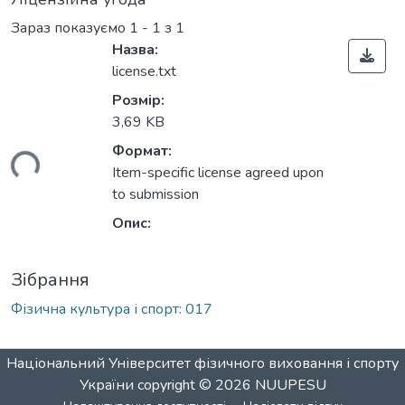
Зараз показуємо
1 - 1 з 1
Назва:
license.txt
Розмір:
3,69 KB
Формат:
ться...
Item-specific license agreed upon
to submission
Опис:
Зібрання
Фізична культура і спорт: 017
Національний Університет фізичного виховання і спорту
України
copyright © 2026
NUUPESU