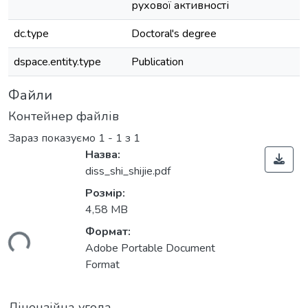
рухової активності
dc.type
Doctoral's degree
dspace.entity.type
Publication
Файли
Контейнер файлів
Зараз показуємо
1 - 1 з 1
Назва:
diss_shi_shijie.pdf
Розмір:
4,58 MB
Формат:
ться...
Adobe Portable Document
Format
Ліцензійна угода