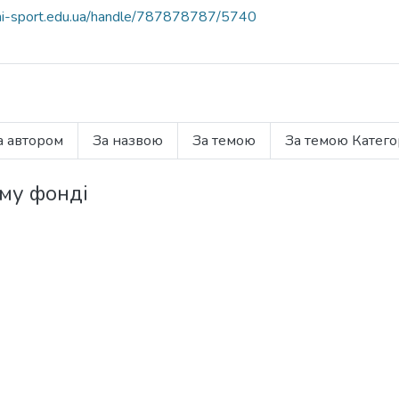
.uni-sport.edu.ua/handle/787878787/5740
а автором
За назвою
За темою
За темою Катего
ому фонді