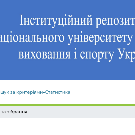
шук за критеріями
Статистика
та зібрання