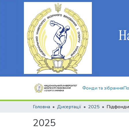
Фонди та зібрання
По
Головна
Дисертації
2025
Підфонди 
2025