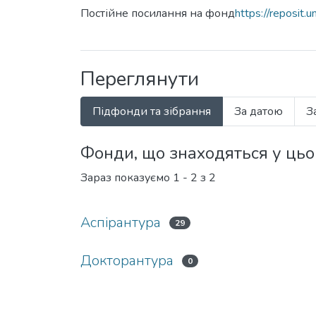
Постійне посилання на фонд
https://reposit
Переглянути
Підфонди та зібрання
За датою
З
Фонди, що знаходяться у ць
Зараз показуємо
1 - 2 з 2
Аспірантура
29
Докторантура
0