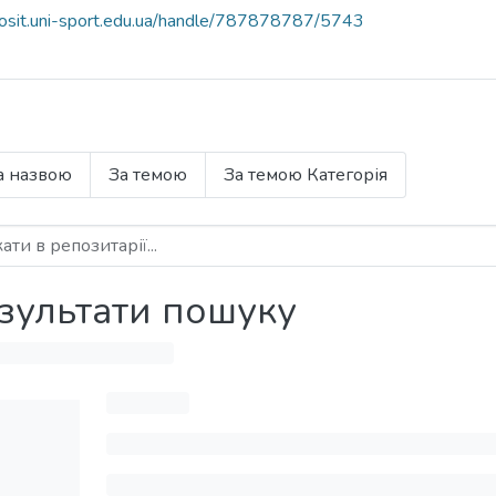
eposit.uni-sport.edu.ua/handle/787878787/5743
а назвою
За темою
За темою Категорія
зультати пошуку