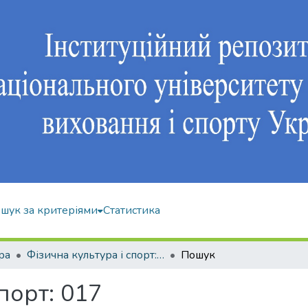
шук за критеріями
Статистика
ра
Фізична культура і спорт: 017
Пошук
порт: 017