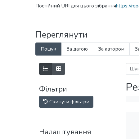
Постійний URI для цього зібрання
https://r
Переглянути
Пошук
За датою
За автором
З
Ре
Фільтри
Скинути фільтри
Налаштування