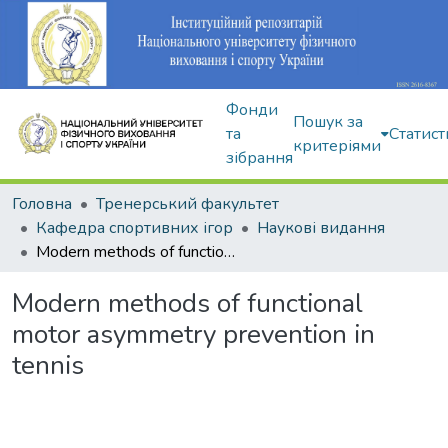
Фонди
Пошук за
та
Статист
критеріями
зібрання
Головна
Тренерський факультет
Кафедра спортивних ігор
Наукові видання
Modern methods of functional motor asymmetry prevention in tennis
Modern methods of functional
motor asymmetry prevention in
tennis