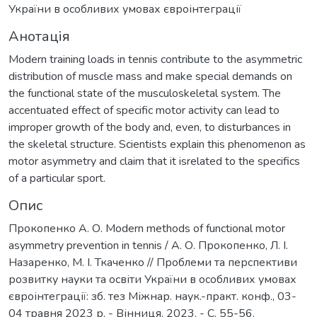
України в особливих умовах євроінтеграції
Анотація
Modern training loads in tennis contribute to the asymmetric
distribution of muscle mass and make special demands on
the functional state of the musculoskeletal system. The
accentuated effect of specific motor activity can lead to
improper growth of the body and, even, to disturbances in
the skeletal structure. Scientists explain this phenomenon as
motor asymmetry and claim that it isrelated to the specifics
of a particular sport.
Опис
Прокопенко А. О. Modern methods of functional motor
asymmetry prevention in tennis / А. О. Прокопенко, Л. І.
Назаренко, М. І. Ткаченко // Проблеми та перспективи
розвитку науки та освіти України в особливих умовах
євроінтеграції: зб. тез Міжнар. наук.-практ. конф., 03-
04 травня 2023 р. - Вінниця, 2023. - С. 55-56.