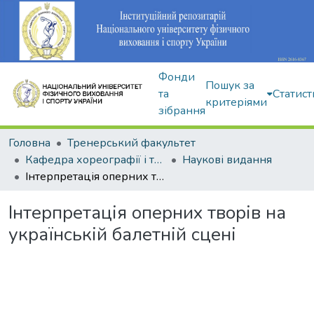
Фонди
Пошук за
та
Статист
критеріями
зібрання
Головна
Тренерський факультет
Кафедра хореографії і танцювальних видів спорту
Наукові видання
Інтерпретація оперних творів на українській балетній сцені
Інтерпретація оперних творів на
українській балетній сцені