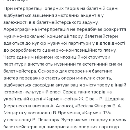
При інтерпретації оперних творів на балетній сцені
відбувається зміщення змістовних акцентів у
залежності від балетмейстерського задуму.
Хореографічна інтерпретація не передбачає розкриття
музично-вокальної концепції твору, балетмейстери
вдаються до купюр музичної партитури у відповідності
до розробленого сценарно-композиційного плану.
Часто єдиним мірилом композиційної структури
партитури виступають музичний та естетичний смаки
балетмейстера. Основою для створення балетних
вистав переважно стають опери минулих століть,
відбувається своєрідна актуалізація змісту твору в іншій
історико-культурній епосі. Серед таких творів на
українській сцені «Кармен-сюїта» Ж. Бізе – Р. Щедріна
(перенесена вистава А. Алонсо), «Весілля Фігаро» В. А.
Моцарта у постановці В. Яременка, «Кармен. TV»
у постановці Р. Поклітару. Зустрічаємо і свідому відмову
балетмейстерів від використання оперних партитур