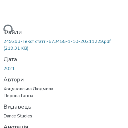
ься...
Файли
249293-Текст статті-573455-1-10-20211229.pdf
(219,31 KB)
Дата
2021
Автори
Хоцяновська Людмила
Перова Ганна
Видавець
Dance Studies
Анотація