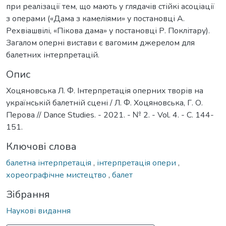
при реалізації тем, що мають у глядачів стійкі асоціації
з операми («Дама з камеліями» у постановці А.
Рехвіашвілі, «Пікова дама» у постановці Р. Поклітару).
Загалом оперні вистави є вагомим джерелом для
балетних інтерпретацій.
Опис
Хоцяновська Л. Ф. Інтерпретація оперних творів на
українській балетній сцені / Л. Ф. Хоцяновська, Г. О.
Перова // Dance Studies. - 2021. - № 2. - Vol. 4. - С. 144-
151.
Ключові слова
балетна інтерпретація
,
інтерпретація опери
,
хореографічне мистецтво
,
балет
Зібрання
Наукові видання