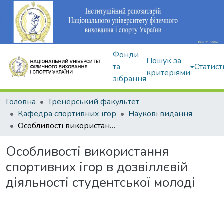
Фонди
Пошук за
та
Статист
критеріями
зібрання
Головна
Тренерський факультет
Кафедра спортивних ігор
Наукові видання
Особливості використання спортивних ігор в дозвіллєвій діяльності студентської молоді
Особливості використання
спортивних ігор в дозвіллєвій
діяльності студентської молоді