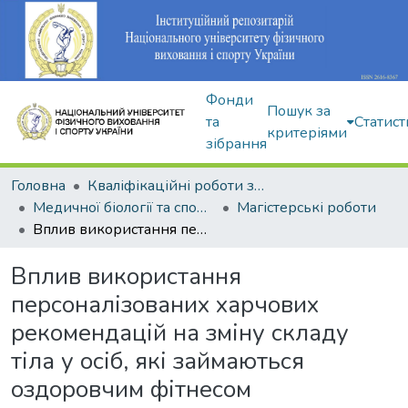
Фонди
Пошук за
та
Статист
критеріями
зібрання
Головна
Кваліфікаційні роботи здобувачів вищої освіти
Медичної біології та спортивної дієтології
Магістерські роботи
Вплив використання персоналізованих харчових рекомендацій на зміну складу тіла у осіб, які займаються оздоровчим фітнесом
Вплив використання
персоналізованих харчових
рекомендацій на зміну складу
тіла у осіб, які займаються
оздоровчим фітнесом