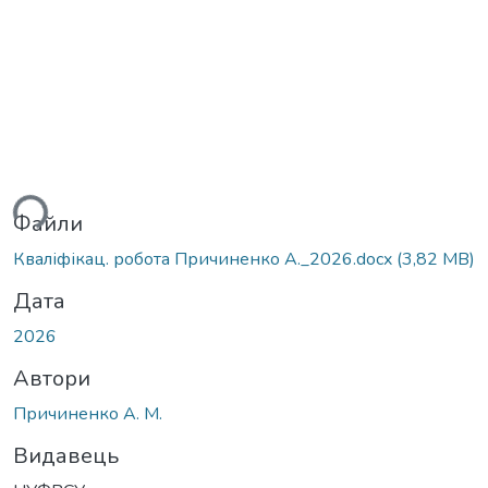
ься...
Файли
Кваліфікац. робота Причиненко А._2026.docx
(3,82 MB)
Дата
2026
Автори
Причиненко А. М.
Видавець