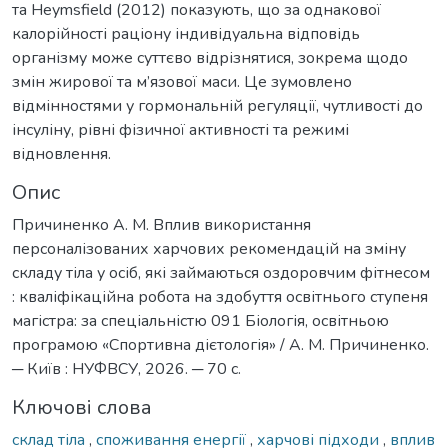
та Heymsfield (2012) показують, що за однакової
калорійності раціону індивідуальна відповідь
організму може суттєво відрізнятися, зокрема щодо
змін жирової та м’язової маси. Це зумовлено
відмінностями у гормональній регуляції, чутливості до
інсуліну, рівні фізичної активності та режимі
відновлення.
Опис
Причиненко А. М. Вплив використання
персоналізованих харчових рекомендацій на зміну
складу тіла у осіб, які займаються оздоровчим фітнесом
: кваліфікаційна робота на здобуття освітнього ступеня
магістра: за спеціальністю 091 Біологія, освітньою
програмою «Спортивна дієтологія» / А. М. Причиненко.
─ Київ : НУФВСУ, 2026. ─ 70 с.
Ключові слова
склад тіла
,
споживання енергії
,
харчові підходи
,
вплив