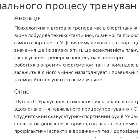
чального процесу тренуван
Анотація
Психологічна підготовка тренера має в спорті таку ж а
вірна побудова техніко-тактичної, фізичної та психо
самого спортсмена. У фізичному вихованні і спорті 
значення ще і в зв’язку з тим, що ефективність план
застосування тренером процесу навчання при
роботі як з окремим спортсменом, так і з командою в
залежить від його уміння налагоджувати правильні п
та емоційні стосунки із своїми учнями.
Опис
Шутова С. Урахування психологічних особливостей 
вдосконалення навчального процесу тренування / С.
Студентський фізкультурно-спортивний рух в Україн
століття: національно-історичні, соціально-економіч
профілактичні аспекти відродження: тези доповідей