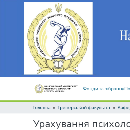
Фонди та зібрання
По
Головна
Тренерський факультет
Кафед
Урахування психоло