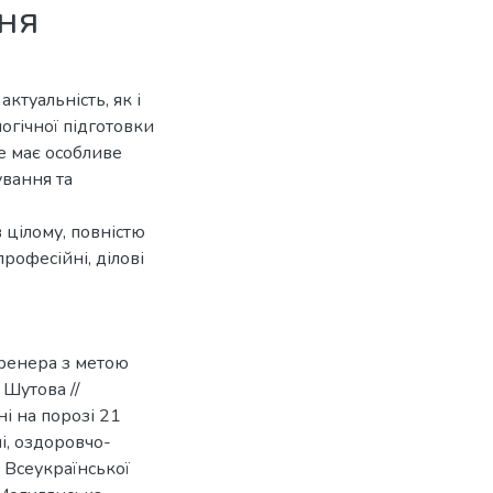
ня
ктуальність, як і
логічної підготовки
це має особливе
ування та
 цілому, повністю
рофесійні, ділові
тренера з метою
 Шутова //
і на порозі 21
ні, оздоровчо-
 Всеукраїнської