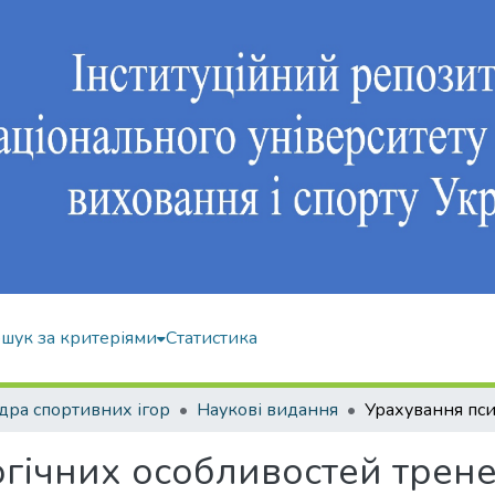
шук за критеріями
Статистика
ра спортивних ігор
Наукові видання
гічних особливостей трене