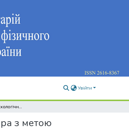
Увійти
Урахування психологічних особливостей тренера з метою вдосконалення навчального процесу тренування
ра з метою