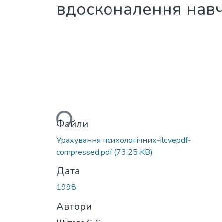
вдосконалення нав
Вантажиться...
Файли
Урахування психологічних-ilovepdf-
compressed.pdf
(73,25 KB)
Дата
1998
Автори