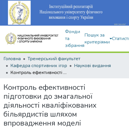
Фонди
Пошук за
та
Статист
критеріями
зібрання
Головна
Тренерський факультет
Кафедра спортивних ігор
Наукові видання
Контроль ефективності підготовки до змагальної діяльності кваліфікованих більярдистів шляхом впровадження моделі інтегральної підготовленості
Контроль ефективності
підготовки до змагальної
діяльності кваліфікованих
більярдистів шляхом
впровадження моделі