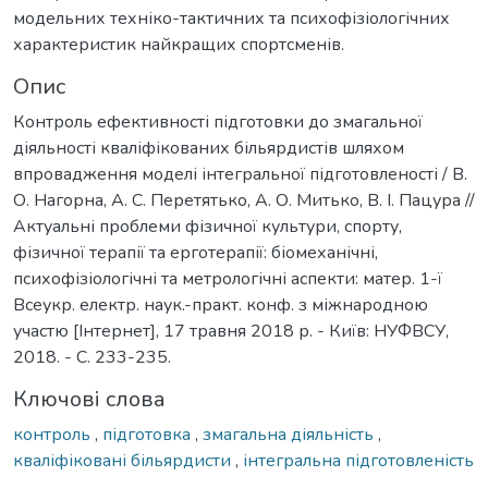
модельних техніко-тактичних та психофізіологічних
характеристик найкращих спортсменів.
Опис
Контроль ефективності підготовки до змагальної
діяльності кваліфікованих більярдистів шляхом
впровадження моделі інтегральної підготовленості / В.
О. Нагорна, А. С. Перетятько, А. О. Митько, В. І. Пацура //
Актуальні проблеми фізичної культури, спорту,
фізичної терапії та ерготерапії: біомеханічні,
психофізіологічні та метрологічні аспекти: матер. 1-ї
Всеукр. електр. наук.-практ. конф. з міжнародною
участю [Інтернет], 17 травня 2018 р. - Київ: НУФВСУ,
2018. - С. 233-235.
Ключові слова
контроль
,
підготовка
,
змагальна діяльність
,
кваліфіковані більярдисти
,
інтегральна підготовленість