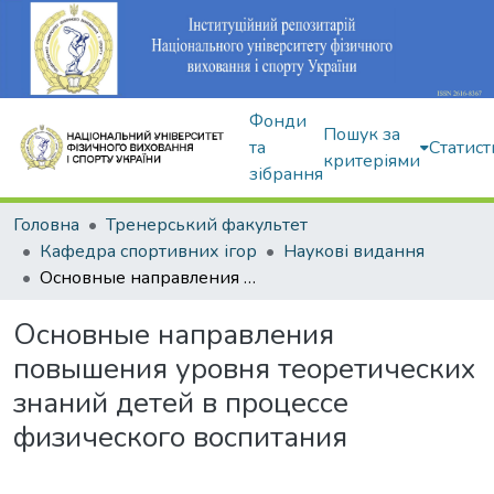
Фонди
Пошук за
та
Статист
критеріями
зібрання
Головна
Тренерський факультет
Кафедра спортивних ігор
Наукові видання
Основные направления повышения уровня теоретических знаний детей в процессе физического воспитания
Основные направления
повышения уровня теоретических
знаний детей в процессе
физического воспитания