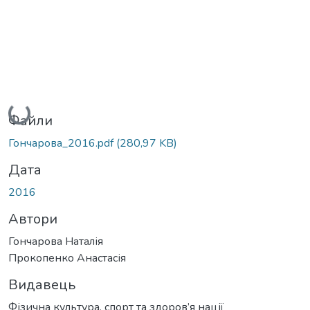
Вантажиться...
Файли
Гончарова_2016.pdf
(280,97 KB)
Дата
2016
Автори
Гончарова Наталія
Прокопенко Анастасія
Видавець
Фізична культура, спорт та здоров’я нації