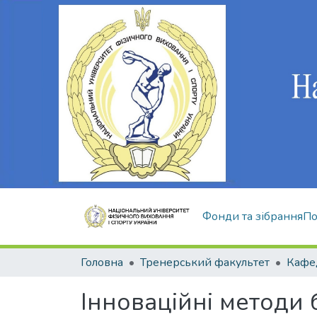
Фонди та зібрання
По
Головна
Тренерський факультет
Кафед
Інноваційні методи 