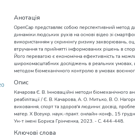
Анотація
OpenCap представляє собою перспективний метод дл
динаміки людських рухів на основі відео зі смартфо
використанням у скринінгу ризику захворювань, оц
втручання та прийнятті інформованих рішень в спорт
Його перевагою є економічна ефективність та можл
широкомасштабних досліджень в реальних умовах, 
методом біомеханічного контролю в умовах воєнного 
Опис
20
Качарова Є. В. Інноваційні методи біомеханічного ан
реабілітації / Є. В. Качарова, А. О. Митько, В. О. Нагор
виховання, спорт та здоров'я людини: досвід, пробл
матер. Х Всеукр. наук.-практ. онлайн-конф., 15 грудня
Ун-т імені Бориса Грінченка, 2023. - С. 444-448.
Ключові слова