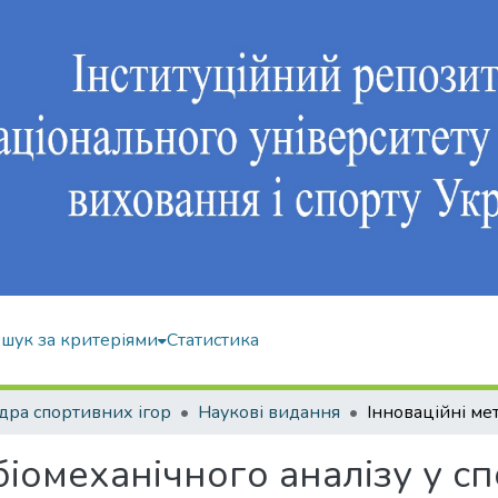
шук за критеріями
Статистика
ра спортивних ігор
Наукові видання
біомеханічного аналізу у с