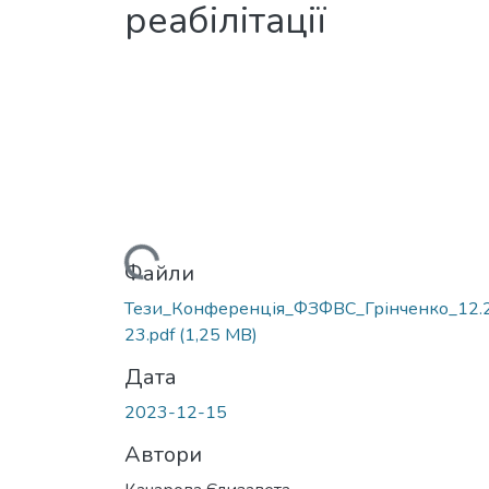
реабілітації
Вантажиться...
Файли
Тези_Конференція_ФЗФВС_Грінченко_12.
23.pdf
(1,25 MB)
Дата
2023-12-15
Автори