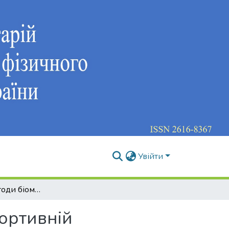
Увійти
Інноваційні методи біомеханічного аналізу у спортивній реабілітації
портивній