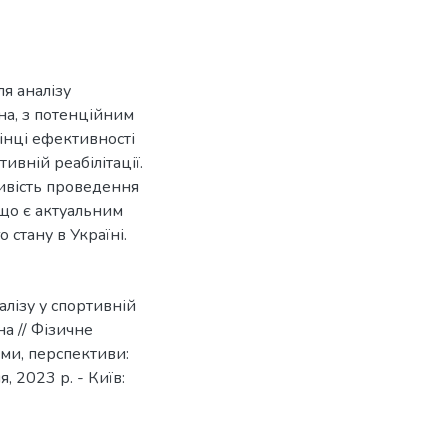
я аналізу
на, з потенційним
інці ефективності
ивній реабілітації.
ивість проведення
що є актуальним
стану в Україні.
алізу у спортивній
на // Фізичне
еми, перспективи:
, 2023 р. - Київ: