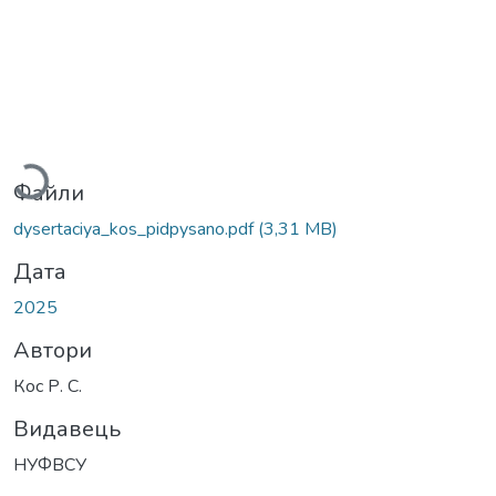
Вантажиться...
Файли
dysertaciya_kos_pidpysano.pdf
(3,31 MB)
Дата
2025
Автори
Кос Р. С.
Видавець
НУФВСУ