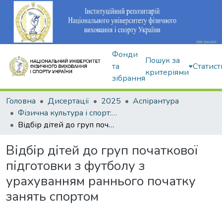
Фонди
Пошук за
та
Статист
критеріями
зібрання
Головна
Дисертації
2025
Аспірантура
Фізична культура і спорт: 017
Відбір дітей до груп початкової підготовки з футболу з урахуванням раннього початку занять спортом
Відбір дітей до груп початкової
підготовки з футболу з
урахуванням раннього початку
занять спортом