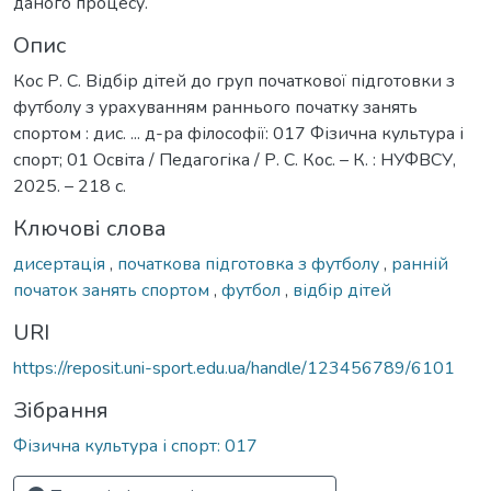
даного процесу.
Опис
Кос Р. С. Відбір дітей до груп початкової підготовки з
футболу з урахуванням раннього початку занять
спортом : дис. ... д-ра філософії: 017 Фізична культура і
спорт; 01 Освіта / Педагогіка / Р. С. Кос. – К. : НУФВСУ,
2025. – 218 с.
Ключові слова
дисертація
,
початкова підготовка з футболу
,
ранній
початок занять спортом
,
футбол
,
відбір дітей
URI
https://reposit.uni-sport.edu.ua/handle/123456789/6101
Зібрання
Фізична культура і спорт: 017