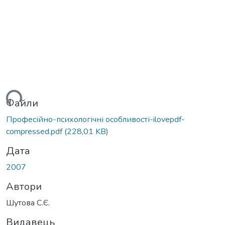
ться...
Файли
Професійно-психологічні особливості-ilovepdf-
compressed.pdf
(228,01 KB)
Дата
2007
Автори
Шутова С.Є.
Видавець