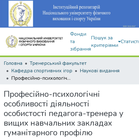
Фонди
Пошук за
та
Статист
критеріями
зібрання
Головна
Тренерський факультет
Кафедра спортивних ігор
Наукові видання
Професійно-психологічні особливості діяльності особистості педагога-тренера у вищих навчальних закладах гуманітарного профілю
Професійно-психологічні
особливості діяльності
особистості педагога-тренера у
вищих навчальних закладах
гуманітарного профілю