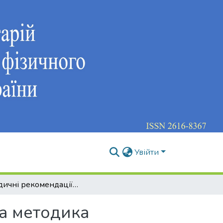
Увійти
Методичні рекомендації з дисципліни «Теорія та методика тренувальної діяльності в обраному виді спорту (художня гімнастика)»
та методика