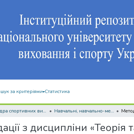
шук за критеріями
Статистика
Кафедра спортивних видів гімнастики
Навчальні, навчально-методичні видання
ції з дисципліни «Теорія 