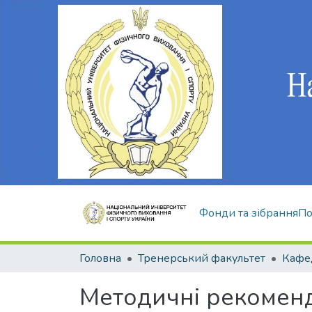
Фонди та зібрання
По
Головна
Тренерський факультет
Методичні рекоменда