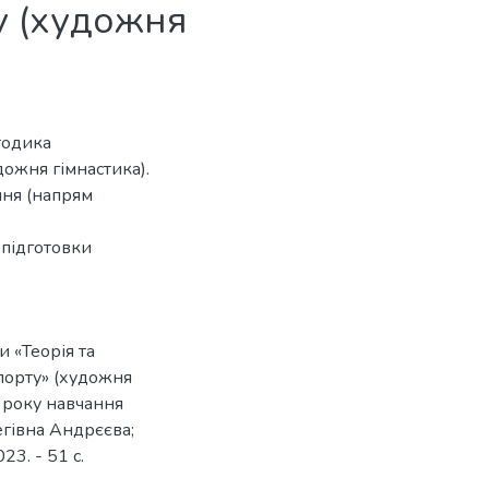
у (художня
тодика
дожня гімнастика).
ння (напрям
 підготовки
 «Теорія та
спорту» (художня
о року навчання
егівна Андрєєва;
3. - 51 с.