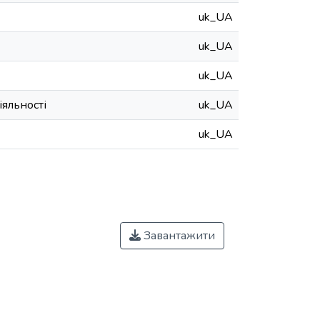
uk_UA
uk_UA
uk_UA
іяльності
uk_UA
uk_UA
Завантажити