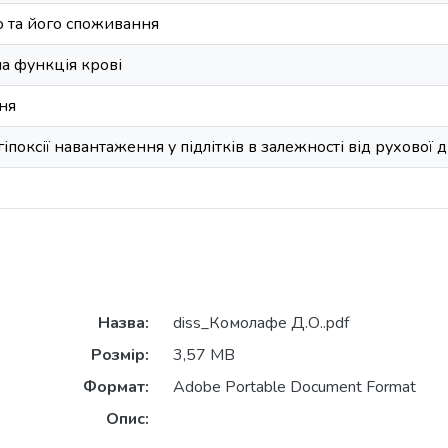
 та його споживання
а функція крові
ня
іпоксії навантаження у підлітків в залежності від рухової д
Назва:
diss_Комолафе Д.О..pdf
Розмір:
3,57 MB
Формат:
Adobe Portable Document Format
Опис: