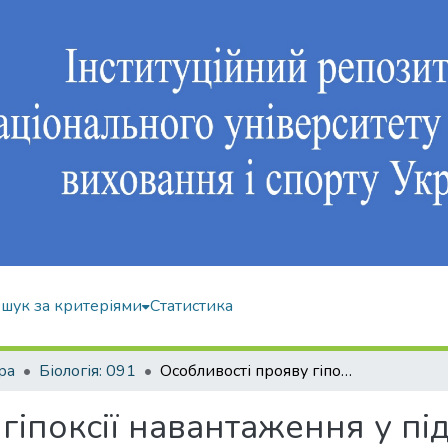
шук за критеріями
Статистика
ра
Біологія: 091
Особливості прояву гіпоксії навантаження у підлітків в залежності від рухової діяльності
гіпоксії навантаження у під