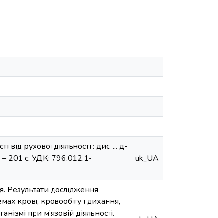
від рухової діяльності : дис. ... д-
. – 201 с. УДК: 796.012.1-
uk_UA
ія. Результати дослідження
мах крові, кровообігу і дихання,
анізмі при м’язовій діяльності.