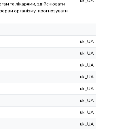
uk_UA
гам та лікарями, здійснювати
зерви організму, прогнозувати
uk_UA
uk_UA
uk_UA
uk_UA
uk_UA
uk_UA
uk_UA
uk_UA