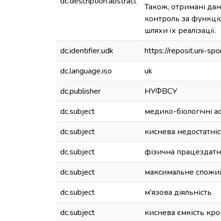
dc.description.abstract
Також, отримані да
контроль за функці
шляхи їх реалізації.
dc.identifier.udk
https://reposit.uni-
dc.language.iso
uk
dc.publisher
НУФВСУ
dc.subject
медико-біологічні а
dc.subject
киснева недостатніс
dc.subject
фізична працездатн
dc.subject
максимальне спожи
dc.subject
м'язова діяльність
dc.subject
киснева ємкість кро