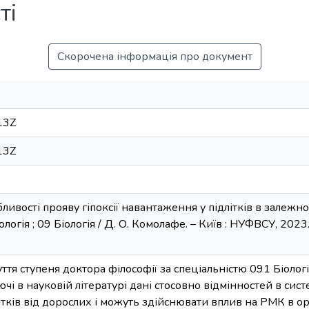
ті
Скорочена інформація про документ
13Z
13Z
ивості прояву гіпоксії навантаження у підлітків в залежності 
іологія ; 09 Біологія / Д. О. Комолафе. – Київ : НУФВСУ, 2023
ття ступеня доктора філософії за спеціальністю 091 Біолог
і в науковій літературі дані стосовно відмінностей в систе
ітків від дорослих і можуть здійснювати вплив на РМК в орг