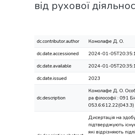
від рухової діяльнос
dc.contributor.author
Комолафе Д. О.
dc.date.accessioned
2024-01-05T20:35:
dc.date.available
2024-01-05T20:35:
dc.date.issued
2023
Комолафе Д. О. Особл
dc.description
ра філософії : 091 Б
053.6:612.22(043.3)
Дисертація на здобу
підтверджують існуюч
які відрізняють підл