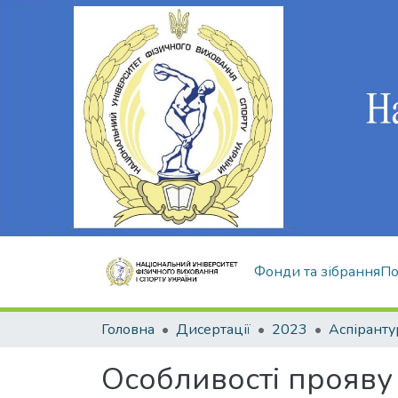
Фонди та зібрання
По
Головна
Дисертації
2023
Аспіранту
Особливості прояву 