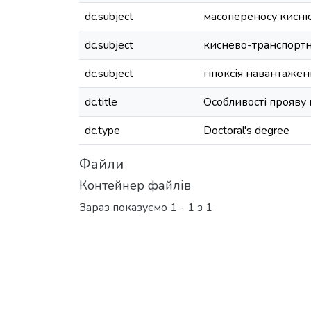
dc.subject
масопереносу кисню
dc.subject
киснево-транспортн
dc.subject
гіпоксія навантажен
dc.title
Особливості прояву г
dc.type
Doctoral's degree
Файли
Контейнер файлів
Зараз показуємо
1 - 1 з 1