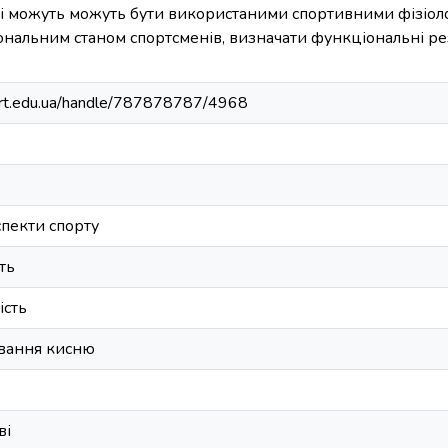
ні можуть можуть бути використаними спортивними фізіоло
ональним станом спортсменів, визначати функціональні ре
sport.edu.ua/handle/787878787/4968
спекти спорту
ть
ість
вання кисню
ві