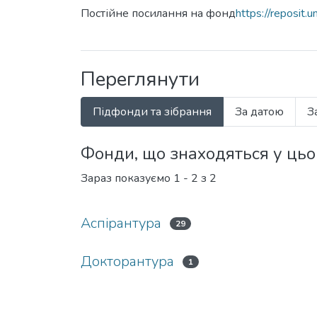
Постійне посилання на фонд
https://reposit
Переглянути
Підфонди та зібрання
За датою
З
Фонди, що знаходяться у ць
Зараз показуємо
1 - 2 з 2
Аспірантура
29
Докторантура
1