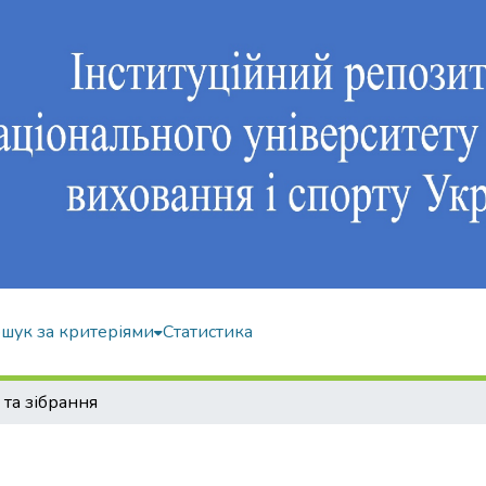
шук за критеріями
Статистика
та зібрання