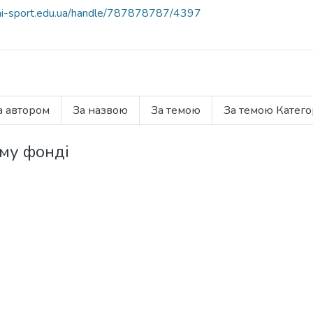
.uni-sport.edu.ua/handle/787878787/4397
а автором
За назвою
За темою
За темою Катего
ому фонді