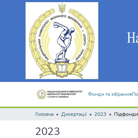
Фонди та зібрання
По
Головна
Дисертації
2023
Підфонди 
2023