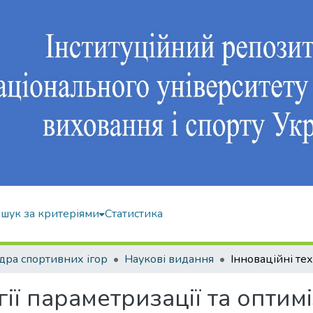
шук за критеріями
Статистика
ра спортивних ігор
Наукові видання
ії параметризації та оптимі