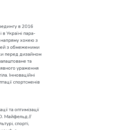
редингу в 2016
 в Україні пара-
 напряму хокею з
юдей з обмеженими
ики перед дизайном
налаштоване та
аявного ураження
іла. Інноваційні
птації спортсменів
ції та оптимізації
О. Майфельд //
ьтурі, спорті,