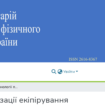
Увійти
Інноваційні технології параметризації та оптимізації екіпірування для пара-хокею
зації екіпірування