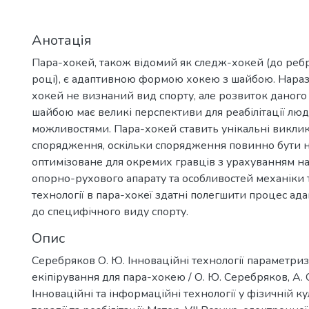
Анотація
Пара-хокей, також відомий як следж-хокей (до реб
році), є адаптивною формою хокею з шайбою. Наразі
хокей не визнаний вид спорту, але розвиток даного
шайбою має великі перспективи для реабілітації л
можливостями. Пара-хокей ставить унікальні викл
спорядження, оскільки спорядження повинно бути 
оптимізоване для окремих гравців з урахуванням н
опорно-рухового апарату та особливостей механіки т
технології в пара-хокеї здатні полегшити процес ада
до специфічного виду спорту.
Опис
Серебряков О. Ю. Інноваційні технології параметриза
екіпірування для пара-хокею / О. Ю. Серебряков, А. 
Інноваційні та інформаційні технології у фізичній кул