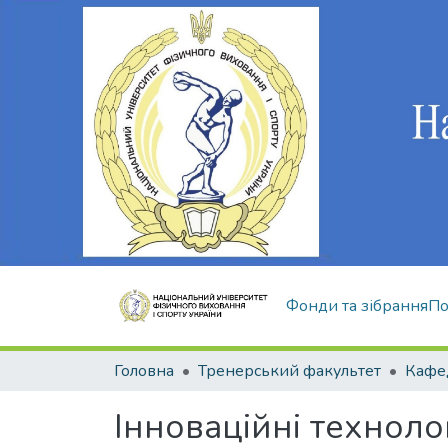
Фонди та зібрання
По
Головна
Тренерський факультет
Кафед
Інноваційні технолог