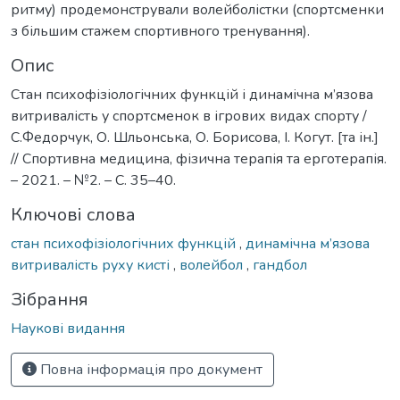
ритму) продемонстрували волейболістки (спортсменки
з більшим стажем спортивного тренування).
Опис
Стан психофізіологічних функцій і динамічна м’язова
витривалість у спортсменок в ігрових видах спорту /
С.Федорчук, О. Шльонська, О. Борисова, І. Когут. [та ін.]
// Спортивна медицина, фізична терапія та ерготерапія.
– 2021. – №2. – С. 35–40.
Ключові слова
стан психофізіологічних функцій
,
динамічна м’язова
витривалість руху кисті
,
волейбол
,
гандбол
Зібрання
Наукові видання
Повна інформація про документ