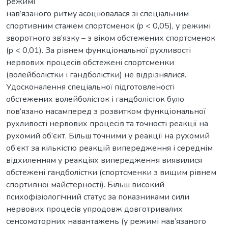
режимі
нав’язаного ритму асоціювалася зі спеціальним
спортивним стажем спортсменок (p < 0,05), у режимі
зворотного зв’язку – з віком обстежених спортсменок
(p < 0,01). За рівнем функціональної рухливості
нервових процесів обстежені спортсменки
(волейболістки і гандболістки) не відрізнялися.
Удосконалення спеціальної підготовленості
обстежених волейболісток і гандболісток було
пов’язано насамперед з розвитком функціональної
рухливості нервових процесів та точності реакції на
рухомий об’єкт. Більш точними у реакції на рухомий
об’єкт за кількістю реакцій випередження і середнім
відхиленням у реакціях випередження виявилися
обстежені гандболістки (спортсменки з вищим рівнем
спортивної майстерності). Більш високий
психофізіологічний статус за показниками сили
нервових процесів упродовж довготривалих
сенсомоторних навантажень (у режимі нав’язаного