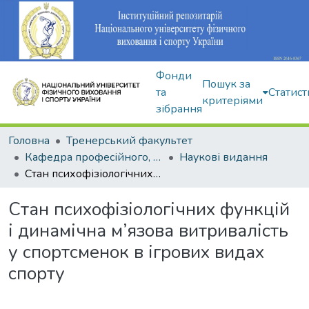
Фонди
Пошук за
та
Статист
критеріями
зібрання
Головна
Тренерський факультет
Кафедра професійного, неолімпійського та адаптивного спорту
Наукові видання
Стан психофізіологічних функцій і динамічна м’язова витривалість у спортсменок в ігрових видах спорту
Стан психофізіологічних функцій
і динамічна м’язова витривалість
у спортсменок в ігрових видах
спорту