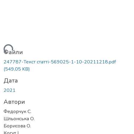
ться...
Файли
247787-Текст статті-569025-1-10-20211218.pdf
(549,05 KB)
Дата
2021
Автори
Федорчук С.
Шльонська О.
Борисова О.
Когут І.