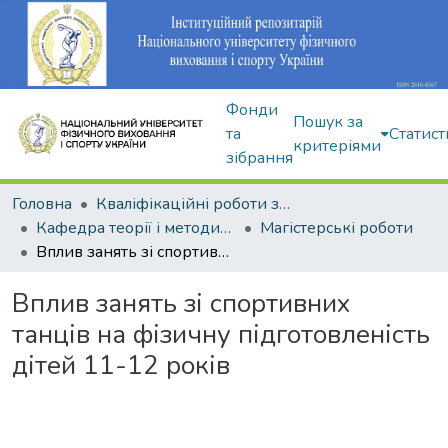
Фонди
Пошук за
та
Статист
критеріями
зібрання
Головна
Кваліфікаційні роботи здобувачів вищої освіти
Кафедра теорії і методики фізичного виховання
Магістерські роботи
Вплив занять зі спортивних танців на фізичну підготовленість дітей 11-12 років
Вплив занять зі спортивних
танців на фізичну підготовленість
дітей 11-12 років