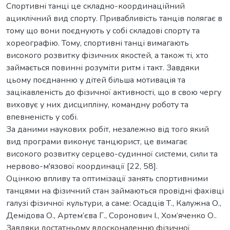
Спортивні танці це складно-координаційний
ациклічний вид спорту. Привабливість танців полягає в
тому що вони поєднують у собі складові спорту та
хореографію. Тому, спортивні танці вимагають
високого розвитку фізичних якостей, а також ті, хто
займається повинні розуміти ритм і такт. Завдяки
цьому поєднанню у дітей більша мотивація та
зацікавленість до фізичної активності, що в свою чергу
виховує у них дисципліну, командну роботу та
впевненість у собі.
За даними наукових робіт, незалежно від того який
вид програми виконує танцюрист, це вимагає
високого розвитку серцево-судинної системи, сили та
нервово-м'язової координації [22, 58].
Оцінкою впливу та оптимізації занять спортивними
танцями на фізичний стан займаються провідні фахівці
галузі фізичної культури, а саме: Осадців Т., Калужна О.,
Демідова О., Артем’єва Г., Соронович І., Хом’яченко О..
Завдяки достатньому вдосконаленню фізичної