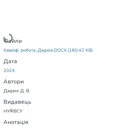
Вантажиться...
Файли
Кваліф. робота_Дядюк.DOCX
(180,42 KB)
Дата
2024
Автори
Дядюк Д. В.
Видавець
НУФВСУ
Анотація