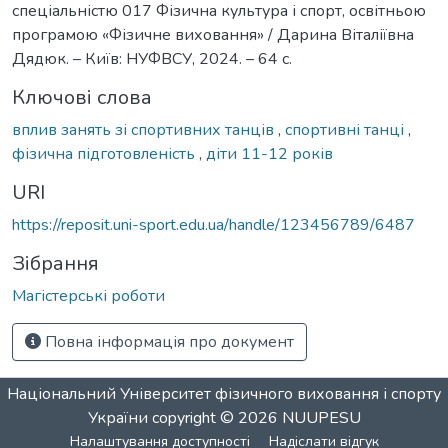
спеціальністю 017 Фізична культура і спорт, освітньою
програмою «Фізичне виховання» / Дарина Віталіївна
Дядюк. – Київ: НУФВСУ, 2024. – 64 с.
Ключові слова
вплив занять зі спортивних танців
,
спортивні танці
,
фізична підготовленість
,
діти 11-12 років
URI
https://reposit.uni-sport.edu.ua/handle/123456789/6487
Зібрання
Магістерські роботи
Повна інформація про документ
Національний Університет фізичного виховання і спорту
України
copyright © 2026
NUUPESU
Налаштування доступності
Надіслати відгук