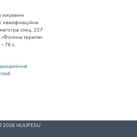
 лікуванні
 кваліфікаційна
магістра: спец. 227
 «Фізична терапія»
– 76 с.
ошкодження
углоб
 © 2026
NUUPESU