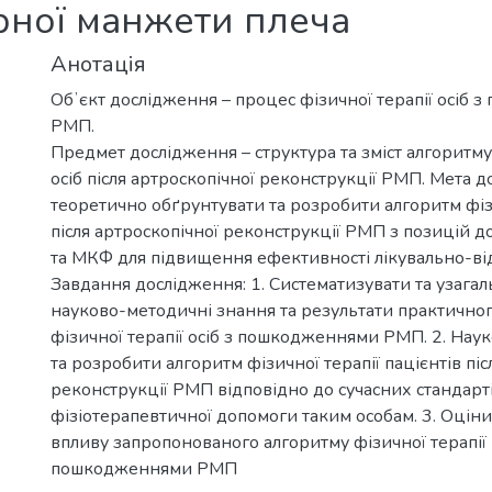
рної манжети плеча
Анотація
Обʼєкт дослідження – процес фізичної терапії осіб
РМП.
Предмет дослідження – структура та зміст алгоритму 
осіб після артроскопічної реконструкції РМП. Мета 
теоретично обґрунтувати та розробити алгоритм фізи
після артроскопічної реконструкції РМП з позицій 
та МКФ для підвищення ефективності лікувально-ві
Завдання дослідження: 1. Систематизувати та узагал
науково-методичні знання та результати практичног
фізичної терапії осіб з пошкодженнями РМП. 2. Нау
та розробити алгоритм фізичної терапії пацієнтів піс
реконструкції РМП відповідно до сучасних стандарт
фізіотерапевтичної допомоги таким особам. 3. Оцін
впливу запропонованого алгоритму фізичної терапії 
пошкодженнями РМП