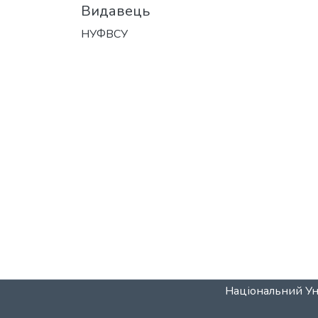
Видавець
НУФВСУ
Національний Уні