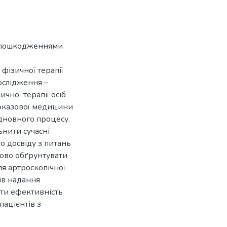
 з пошкодженнями
фізичної терапії
дослідження –
чної терапії осіб
доказової медицини
дновного процесу.
ьнити сучасні
о досвіду з питань
ково обґрунтувати
ля артроскопічної
ів надання
ити ефективність
пацієнтів з