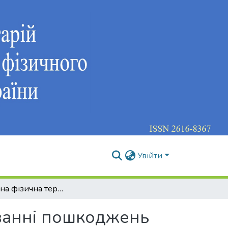
Увійти
Комплексна фізична терапія у відновному лікуванні пошкоджень компонентів ротаторної манжети плеча
уванні пошкоджень