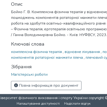
Опис
Бойко Г. В. Комплексна фізична терапія у відновному
пошкоджень компонентів ротаторної манжети плеча:
робота на здобуття освітньо-кваліфікаційного рівня 
– Фізична терапія, ерготерапія освітньою програмою:
/ Ганна Володимирівна Бойко. - Київ: НУФВСУ, 2023. 
Ключові слова
комплексна фізична терапія
,
відновне лікування
,
п
компонентів ротаторної манжети плеча
,
плечовий с
Зібрання
Магістерські роботи
Повна інформація про документ
верситет фізичного виховання і спорту України
copyright
Налаштування доступності
Надіслати відгук