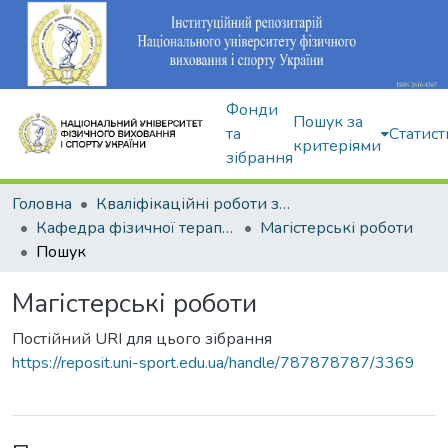
Фонди
Пошук за
та
Статист
критеріями
зібрання
Головна
Кваліфікаційні роботи здобувачів вищої освіти
Кафедра фізичної терапії та ерготерапії
Магістерські роботи
Пошук
Магістерські роботи
Постійний URI для цього зібрання
https://reposit.uni-sport.edu.ua/handle/787878787/3369