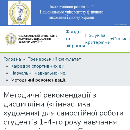
Фонди
Пошук за
та
Статист
критеріями
зібрання
Головна
Тренерський факультет
Кафедра спортивних видів гімнастики
Навчальні, навчально-методичні видання
Методичні рекомендації з дисципліни («гімнастика художня») для самостійної роботи студентів 1-4-го року навчання (напрям підготовки «Спорт» 6.010202)
Методичні рекомендації з
дисципліни («гімнастика
художня») для самостійної роботи
студентів 1-4-го року навчання