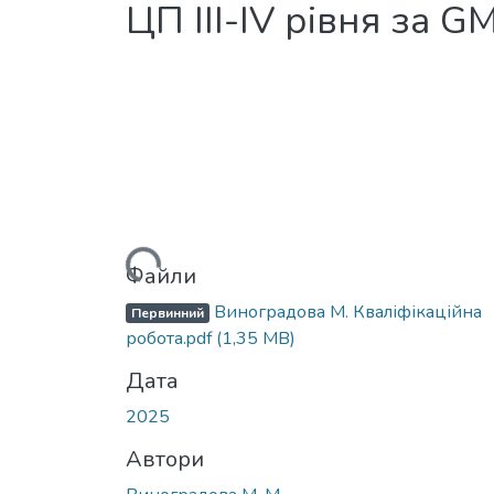
ЦП ІІІ-IV рівня за G
Вантажиться...
Файли
Виноградова М. Кваліфікаційна
Первинний
робота.pdf
(1,35 MB)
Дата
2025
Автори