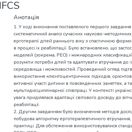
MFCS
Анотація
1. У ході виконання поставленого першого завдання
систематичний аналіз сучасних науково-методичних
ерготерапії дітей раннього віку з спастичною формо
в процесі їх реабілітації. Було встановлено, що зас
моделей (зокрема, PEO) і міжнародних класифікаці
розуміти потреби дітей та адаптувати втручання до 
середовища і можливостей. Проведений огляд підтв
використання клієнтоцентричних підходів, орієнто
активної участі дитини в повсякденних заняттях, а 
мультидисциплінарної співпраці. У контексті україн
увага приділялася адаптації світового досвіду до віт
реабілітації.
2. Другим завданням було визначення методів досл
побудова алгоритму ерготерапевтичного втручання, 
практиці. Для обстеження використовувалися станд