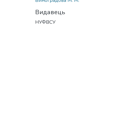
Виноградова М. М.
Видавець
НУФВСУ