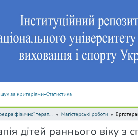
шук за критеріями
Статистика
Кафедра фізичної терапії та ерготерапії
Магістерські роботи
апія дітей раннього віку з