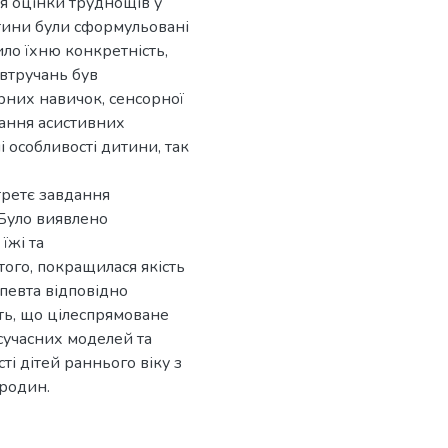
ля оцінки труднощів у
итини були сформульовані
ло їхню конкретність,
 втручань був
них навичок, сенсорної
тання асистивних
 особливості дитини, так
третє завдання
Було виявлено
їжі та
того, покращилася якість
певта відповідно
ть, що цілеспрямоване
сучасних моделей та
ті дітей раннього віку з
 родин.