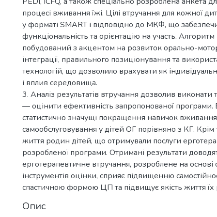
PEDI, ICFQ, а також спеціально розроблена анкета д
процесі вживання їжі. Цілі втручання для кожної д
у форматі SMART і відповідно до МКФ, що забезпечи
функціональність та орієнтацію на участь. Алгоритм
побудований з акцентом на розвиток орально-мотор
інтеграції, правильного позиціонування та викорис
технологій, що дозволило врахувати як індивідуальні
і вплив середовища.
3. Аналіз результатів втручання дозволив виконати 
— оцінити ефективність запропонованої програми. 
статистично значущі покращення навичок вживання 
самообслуговування у дітей ОГ порівняно з КГ. Крім 
життя родин дітей, що отримували послуги ерготера
розробленої програми. Отримані результати доводя
ерготерапевтичне втручання, розроблене на основі 
інструментів оцінки, сприяє підвищенню самостійнос
спастичною формою ЦП та підвищує якість життя їх
Опис