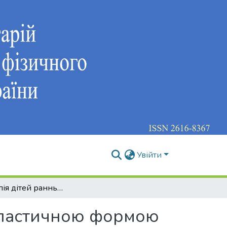
Увійти
Ерготерапія дітей раннього віку з спастичною формою ЦП ІІІ-IV рівня за GMFCS
 спастичною формою