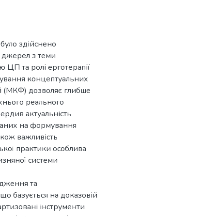
 було здійснено
 джерел з теми
ю ЦП та ролі ерготерапії
тосування концептуальних
й (МКФ) дозволяє глибше
їхнього реального
ердив актуальність
ваних на формування
також важливість
ської практики особлива
чизняної системи
ідження та
що базується на доказовій
артизовані інструменти