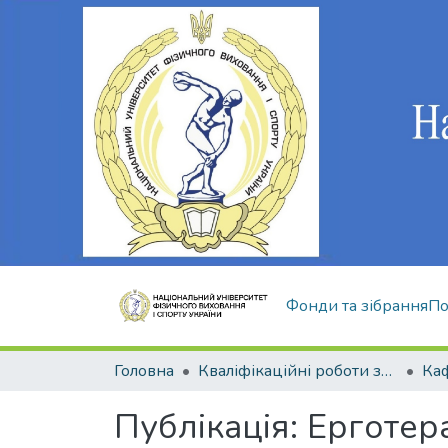
Фонди та зібрання
По
Головна
Кваліфікаційні роботи здобувачів вищої освіти
Публікація:
Ерготер