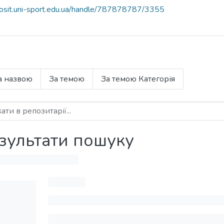
eposit.uni-sport.edu.ua/handle/787878787/3355
а назвою
За темою
За темою Категорія
зультати пошуку