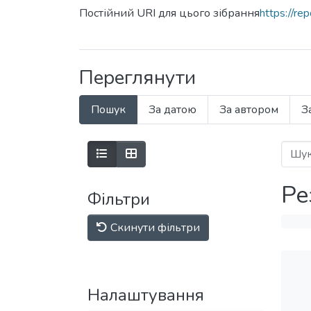
Постійний URI для цього зібрання
https://r
Переглянути
Пошук
За датою
За автором
З
Ре
Фільтри
Скинути фільтри
Налаштування