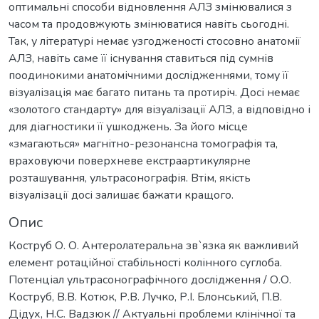
оптимальні способи відновлення АЛЗ змінювалися з
часом та продовжують змінюватися навіть сьогодні.
Так, у літературі немає узгодженості стосовно анатомії
АЛЗ, навіть саме її існування ставиться під сумнів
поодинокими анатомічними дослідженнями, тому її
візуалізація має багато питань та протиріч. Досі немає
«золотого стандарту» для візуалізації АЛЗ, а відповідно і
для діагностики її ушкоджень. За його місце
«змагаються» магнітно-резонансна томографія та,
враховуючи поверхневе екстраартикулярне
розташування, ультрасонографія. Втім, якість
візуалізації досі залишає бажати кращого.
Опис
Коструб О. О. Антеролатеральна зв`язка як важливий
елемент ротаційної стабільності колінного суглоба.
Потенціал ультрасонографічного дослідження / О.О.
Коструб, В.В. Котюк, Р.В. Лучко, Р.І. Блонський, П.В.
Дідух, Н.С. Вадзюк // Актуальні проблеми клінічної та