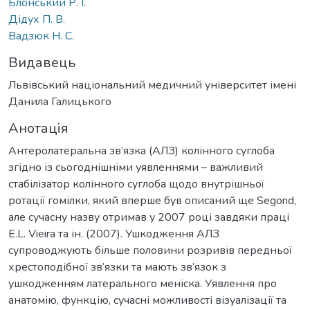
Блонський Р. І.
Дідух П. В.
Вадзюк Н. С.
Видавець
Львівський національний медичний університет імені
Данила Галицького
Анотація
Антеролатеральна зв’язка (АЛЗ) колінного суглоба
згідно із сьогоднішніми уявленнями – важливий
стабілізатор колінного суглоба щодо внутрішньої
ротації гомілки, який вперше був описаний ще Segond,
але сучасну назву отримав у 2007 році завдяки праці
E.L. Vieira та ін. (2007). Ушкодження АЛЗ
супроводжують більше половини розривів передньої
хрестоподібної зв’язки та мають зв’язок з
ушкодженням латерального меніска. Уявлення про
анатомію, функцію, сучасні можливості візуалізації та