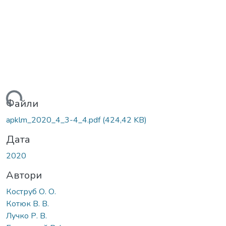
ться...
Файли
apklm_2020_4_3-4_4.pdf
(424,42 KB)
Дата
2020
Автори
Коструб О. О.
Котюк В. В.
Лучко Р. В.