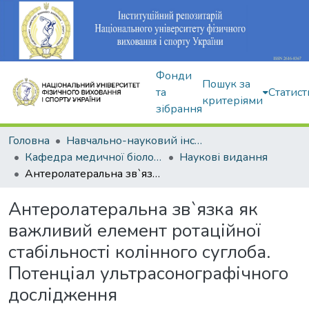
Фонди
Пошук за
та
Статист
критеріями
зібрання
Головна
Навчально-науковий інститут здоров'я, реабілітації та фізичного виховання
Кафедра медичної біології та спортивної дієтології
Наукові видання
Антеролатеральна зв`язка як важливий елемент ротаційної стабільності колінного суглоба. Потенціал ультрасонографічного дослідження
Антеролатеральна зв`язка як
важливий елемент ротаційної
стабільності колінного суглоба.
Потенціал ультрасонографічного
дослідження