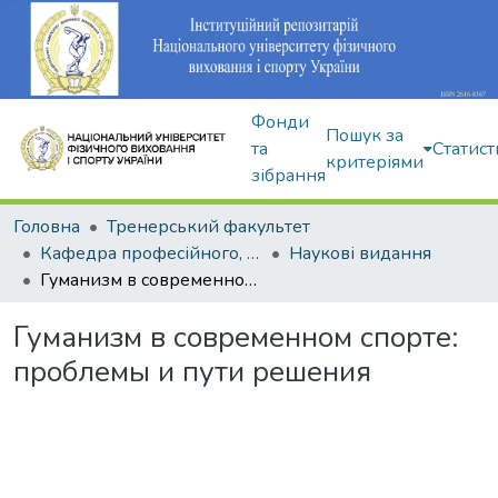
Фонди
Пошук за
та
Статист
критеріями
зібрання
Головна
Тренерський факультет
Кафедра професійного, неолімпійського та адаптивного спорту
Наукові видання
Гуманизм в современном спорте: проблемы и пути решения
Гуманизм в современном спорте:
проблемы и пути решения