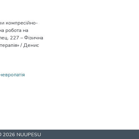
при компресійно-
на робота на
пец. 227 – Фізична
терапія» / Денис
невропатія
 © 2026
NUUPESU