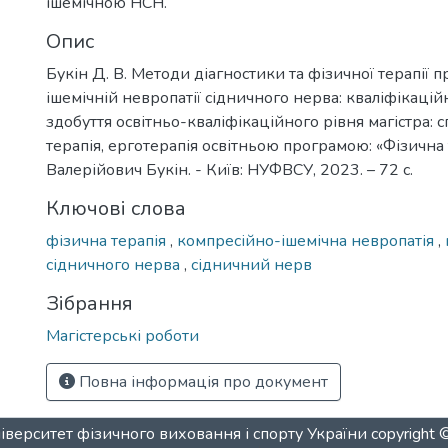
ішемічною НСН.
Опис
Букін Д. В. Методи діагностики та фізичної терапії 
ішемічній невропатії сідничного нерва: кваліфікацій
здобуття освітньо-кваліфікаційного рівня магістра: с
терапія, ерготерапія освітньою програмою: «Фізична 
Валерійович Букін. - Київ: НУФВСУ, 2023. – 72 с.
Ключові слова
фізична терапія
,
компресійно-ішемічна невропатія
,
сідничного нерва
,
сідничний нерв
Зібрання
Магістерські роботи
Повна інформація про документ
верситет фізичного виховання і спорту України
copyright