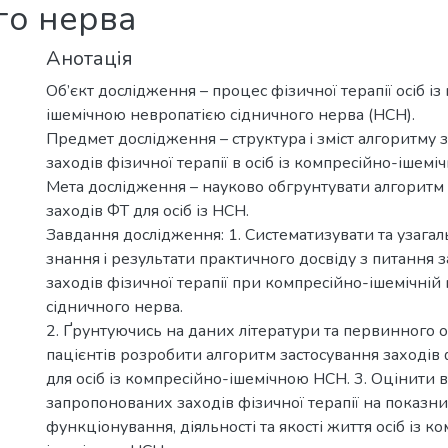
го нерва
Анотація
Об’єкт дослідження – процес фізичної терапії осіб і
ішемічною невропатією сідничного нерва (НСН).
Предмет дослідження – структура i зміст алгоритму 
заходів фізичної терапії в осіб із компресійно-ішем
Мета дослідження – науково обгрунтувати алгоритм
заходів ФТ для осіб із НСН.
Завдання дослідження: 1. Систематизувати та узагал
знання i результати практичного досвіду з питання 
заходів фізичної терапії при компресійно-ішемічній 
сідничного нерва.
2. Ґрунтуючись на даних літератури та первинного 
пацієнтів розробити алгоритм застосування заходів ф
для осіб із компресійно-ішемічною НСН. 3. Оцінити 
запропонованих заходів фізичної терапії на показн
функціонування, діяльності та якості життя осіб із к