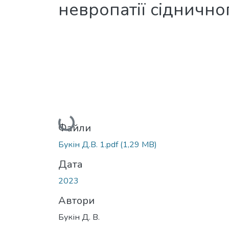
невропатії сіднично
Вантажиться...
Файли
Букін Д.В. 1.pdf
(1,29 MB)
Дата
2023
Автори
Букін Д. В.