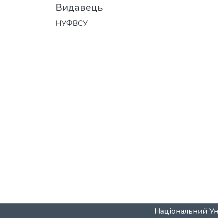
Видавець
НУФВСУ
Національний Уні