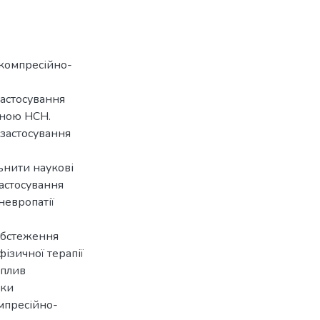
з компресійно-
застосування
ічною НСН.
 застосування
ьнити наукові
застосування
невропатії
обстеження
ізичної терапії
вплив
ики
омпресійно-