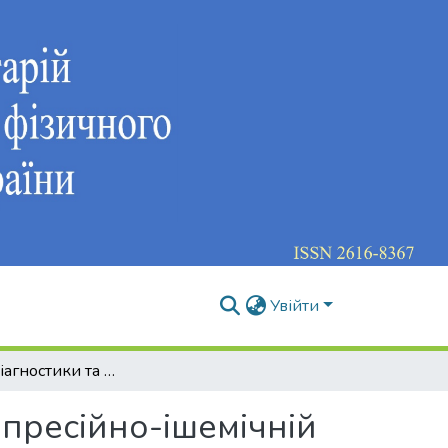
Увійти
Методи діагностики та фізичної терапії при компресійно-ішемічній невропатії сідничного нерва
мпресійно-ішемічній