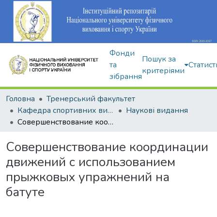
Фонди
Пошук за
та
Статист
критеріями
зібрання
Головна
Тренерський факультет
Кафедра спортивних видів гімнастики
Наукові видання
Совершенствование координации движений с использованием прыжковых упражнений на батуте
Совершенствование координации
движений с использованием
прыжковых упражнений на
батуте