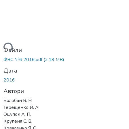
ься...
Файли
ФВС №6 2016.pdf
(3,19 MB)
Дата
2016
Автори
Болобан В. Н.
Терещенко И. А.
Оцупок А. П.
Крупеня С. В.
Коваленко Я. О.