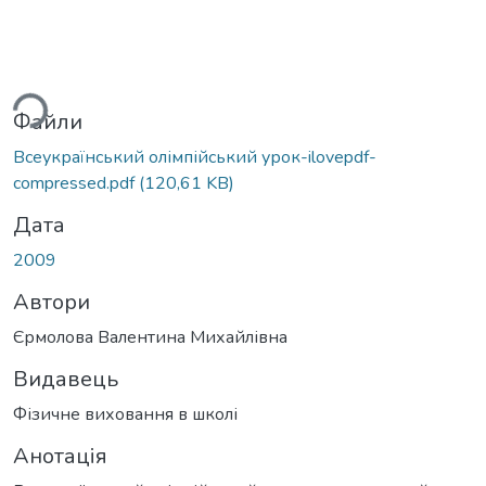
ься...
Файли
Всеукраїнський олімпійський урок-ilovepdf-
compressed.pdf
(120,61 KB)
Дата
2009
Автори
Єрмолова Валентина Михайлівна
Видавець
Фізичне виховання в школі
Анотація