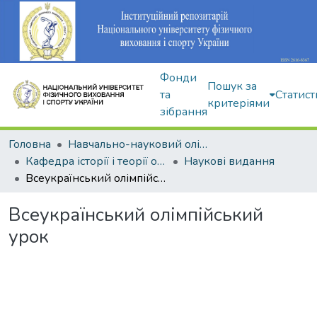
Фонди
Пошук за
та
Статист
критеріями
зібрання
Головна
Навчально-науковий олімпійський інститут
Кафедра історії і теорії олімпійського спорту
Наукові видання
Всеукраїнський олімпійський урок
Всеукраїнський олімпійський
урок