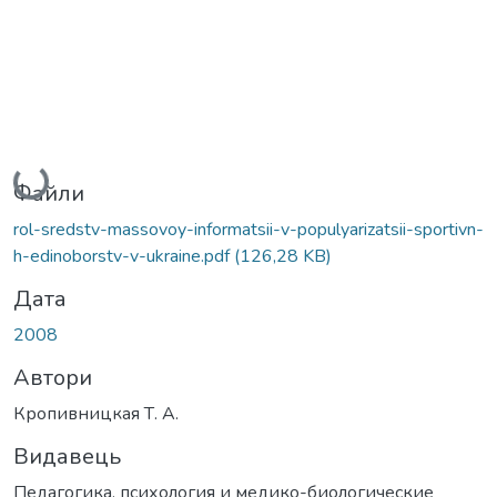
Вантажиться...
Файли
rol-sredstv-massovoy-informatsii-v-populyarizatsii-sportivn-
h-edinoborstv-v-ukraine.pdf
(126,28 KB)
Дата
2008
Автори
Кропивницкая Т. А.
Видавець
Педагогика, психология и медико-биологические