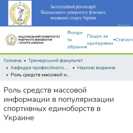
Фонди
Пошук за
та
Статист
критеріями
зібрання
Головна
Тренерський факультет
Кафедра професійного, неолімпійського та адаптивного спорту
Наукові видання
Роль средств массовой информации в популяризации спортивных единоборств в Украине
Роль средств массовой
информации в популяризации
спортивных единоборств в
Украине