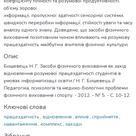
коефіцієнту точності та розумової продуктивності,
об’єму зорової
інформації, пропускної здатності сенсорної системи,
швидкості переробки інформації, стійкості уваги та часу
аналізу одного знаку. Доведено, що засоби фізичного
виховання позитивним чином впливають на розумову
працездатність майбутніх вчителів фізичної культури.
Опис
Бишевець Н. Г. Засоби фізичного виховання як захід
відновлення розумової працездатності студентів в
умовах інформатизації освіти / Н. Г. Бишевець //
Педагогіка, психологія та медико-біологічні проблеми
фізичного виховання і спорту. - 2012. - № 5. - С. 10-12.
Ключові слова
працездатність
,
відновлення
,
вплив
,
сприйняття
,
навантаження
,
комплекс
,
заходи
Зібрання