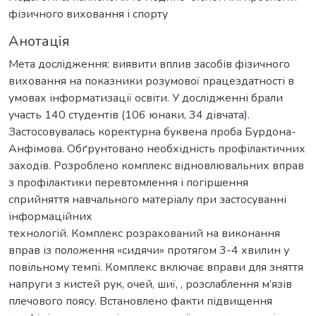
фізичного виховання і спорту
Анотація
Мета дослідження: виявити вплив засобів фізичного
виховання на показники розумової працездатності в
умовах інформатизації освіти. У дослідженні брали
участь 140 студентів (106 юнаки, 34 дівчата).
Застосовувалась коректурна буквена проба Бурдона-
Анфімова. Обґрунтовано необхідність профілактичних
заходів. Розроблено комплекс відновлювальних вправ
з профілактики перевтомлення і погіршення
сприйняття навчального матеріалу при застосуванні
інформаційних
технологій. Комплекс розрахований на виконання
вправ із положення «сидячи» протягом 3-4 хвилин у
повільному темпі. Комплекс включає вправи для зняття
напруги з кистей рук, очей, шиї, , розслаблення м’язів
плечового поясу. Встановлено факти підвищення