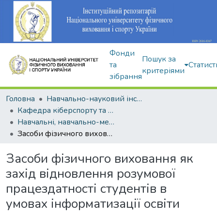
Фонди
Пошук за
та
Статист
критеріями
зібрання
Головна
Навчально-науковий інститут здоров'я, реабілітації та фізичного виховання
Кафедра кіберспорту та інформаційних технологій
Навчальні, навчально-методичні видання
Засоби фізичного виховання як захід відновлення розумової працездатності студентів в умовах інформатизації освіти
Засоби фізичного виховання як
захід відновлення розумової
працездатності студентів в
умовах інформатизації освіти