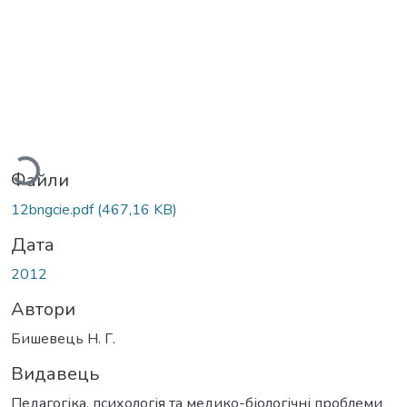
антажиться...
Файли
12bngcie.pdf
(467,16 KB)
Дата
2012
Автори
Бишевець Н. Г.
Видавець
Педагогіка, психологія та медико-біологічні проблеми