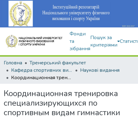
Фонди
Пошук за
та
Статист
критеріями
зібрання
Головна
Тренерський факультет
Кафедра спортивних видів гімнастики
Наукові видання
Координационная тренировка специализирующихся по спортивным видам гимнастики
Координационная тренировка
специализирующихся по
спортивным видам гимнастики