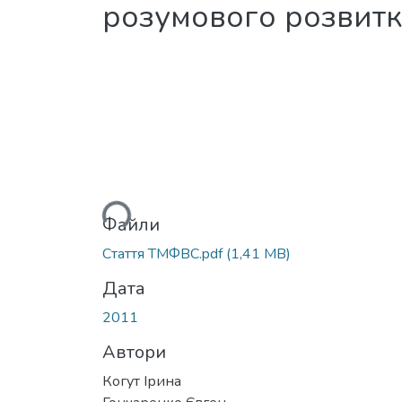
розумового розвитк
Вантажиться...
Файли
Стаття ТМФВС.pdf
(1,41 MB)
Дата
2011
Автори
Когут Ірина