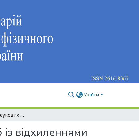
Увійти
Перспективи наукових досліджень у спорті осіб із відхиленнями розумового розвитку
б із відхиленнями