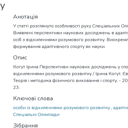
у
Анотація
У статті розглянуто особливості руху Спеціальних Олім
Виявлені перспективи наукових досілджень в адапт
осіб з відхиленнями розумового розвитку. Виокрем
формування адаптивного спорту як науки.
Опис
Когут Ірина Перспективи наукових досліджень у спор
відхиленнями розумового розвитку / Ірина Когут, Єв
Теорія і методика фізичного виховання і спорту. - 201
23.
Ключові слова
особи із відхиленнями розумового розвитку
,
адапт
Спеціальні Олімпіади
Зібрання