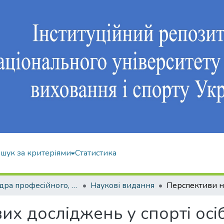
шук за критеріями
Статистика
Кафедра професійного, неолімпійського та адаптивного спорту
Наукові видання
х досліджень у спорті осі