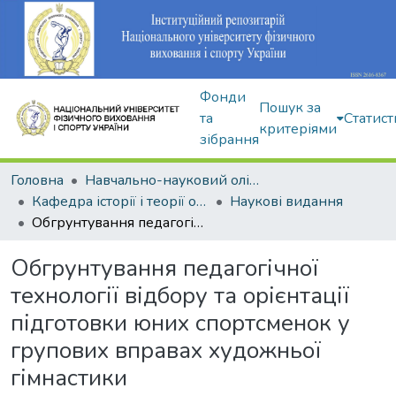
Фонди
Пошук за
та
Статист
критеріями
зібрання
Головна
Навчально-науковий олімпійський інститут
Кафедра історії і теорії олімпійського спорту
Наукові видання
Обгрунтування педагогічної технології відбору та орієнтації підготовки юних спортсменок у групових вправах художньої гімнастики
Обгрунтування педагогічної
технології відбору та орієнтації
підготовки юних спортсменок у
групових вправах художньої
гімнастики