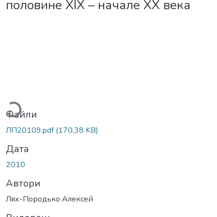
половине XIX – начале XX века
антажиться...
Файли
ЛП20109.pdf
(170,38 KB)
Дата
2010
Автори
Лях-Породько Алексей