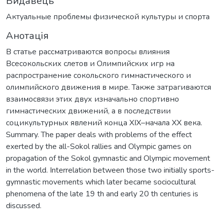
Видавець
Актуальные проблемы физической культуры и спорта
Анотація
В статье рассматриваются вопросы влияния
Всесокольских слетов и Олимпийских игр на
распространение сокольского гимнастического и
олимпийского движения в мире. Также затрагиваются
взаимосвязи этих двух изначально спортивно
гимнастических движений, а в последствии
социкультурных явлений конца XIX–начала XX века.
Summary. The paper deals with problems of the effect
exerted by the all-Sokol rallies and Olympic games on
propagation of the Sokol gymnastic and Olympic movement
in the world. Interrelation between those two initially sports-
gymnastic movements which later became sociocultural
phenomena of the late 19 th and early 20 th centuries is
discussed.