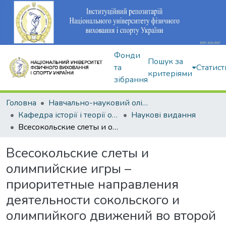
Фонди
Пошук за
та
Статист
критеріями
зібрання
Головна
Навчально-науковий олімпійський інститут
Кафедра історії і теорії олімпійського спорту
Наукові видання
Всесокольские слеты и олимпийские игры – приоритетные направления деятельности сокольского и олимпийкого движений во второй половине XIX – начале XX века
Всесокольские слеты и
олимпийские игры –
приоритетные направления
деятельности сокольского и
олимпийкого движений во второй