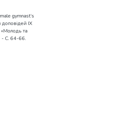
female gymnast’s
ези доповідей IX
 «Молодь та
 - С. 64-66.