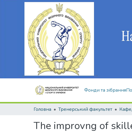
Фонди та зібрання
По
Головна
Тренерський факультет
The improvng of skill