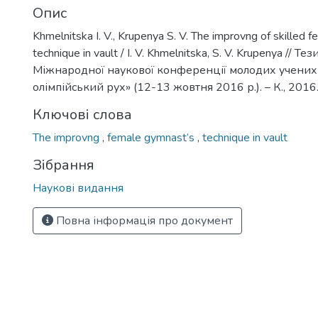
Опис
Khmelnitska I. V., Krupenya S. V. The improvng of skilled 
technique in vault / I. V. Khmelnitska, S. V. Krupenya // Т
Міжнародної наукової конференції молодих учених
олімпійський рух» (12-13 жовтня 2016 р.). – К., 2016.
Ключові слова
The improvng
,
female gymnast’s
,
technique in vault
Зібрання
Наукові видання
Повна інформація про документ