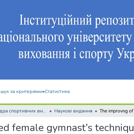
шук за критеріями
Статистика
Кафедра спортивних видів гімнастики
Наукові видання
ed female gymnast’s techniqu