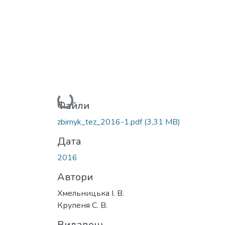
Вантажиться...
Файли
zbirnyk_tez_2016-1.pdf
(3,31 MB)
Дата
2016
Автори
Хмельницька І. В.
Крупеня С. В.
Видавець