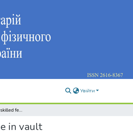
Увійти
The improvng of skilled female gymnast’s technique in vault
e in vault