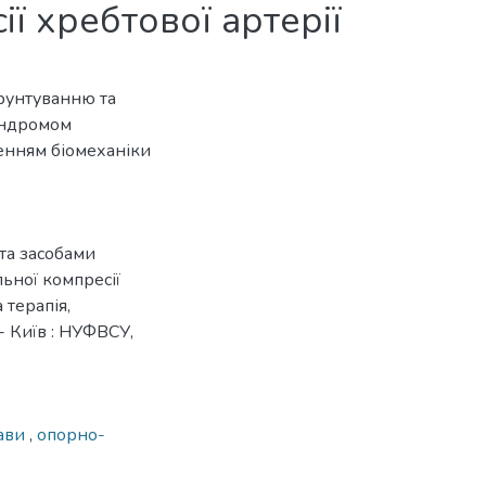
ї хребтової артерії
рунтуванню та
синдромом
шенням біомеханіки
та засобами
льної компресії
а терапія,
 - Київ : НУФВСУ,
тави
,
опорно-