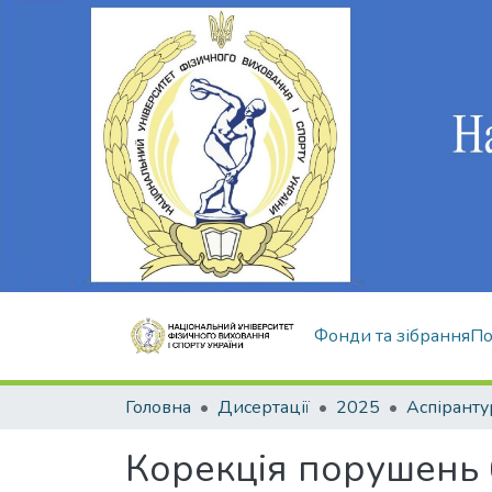
Фонди та зібрання
По
Головна
Дисертації
2025
Аспіранту
Корекція порушень б