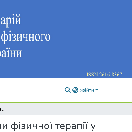
Увійти
Корекція порушень біомеханіки хребта засобами фізичної терапії у студентів з синдромом функціональної компресії хребтової артерії
 фізичної терапії у