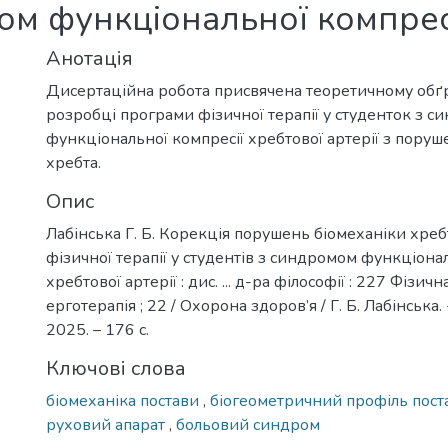
ом функціональної компресі
Анотація
Дисертаційна робота присвячена теоретичному обґ
розробці програми фізичної терапії у студенток з 
функціональної компресії хребтової артерії з пору
хребта.
Опис
Лабінська Г. Б. Корекція порушень біомеханіки хреб
фізичної терапії у студентів з синдромом функціона
хребтової артерії : дис. ... д-ра філософії : 227 Фізичн
ерготерапія ; 22 / Охорона здоров’я / Г. Б. Лабінська.
2025. – 176 с.
Ключові слова
біомеханіка постави
,
біогеометричний профіль пос
руховий апарат
,
больовий синдром