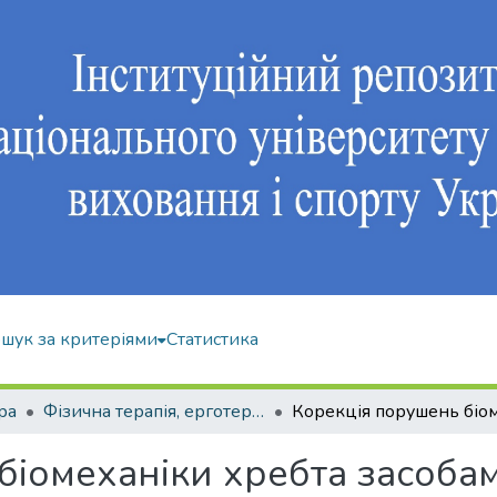
шук за критеріями
Статистика
ра
Фізична терапія, ерготерапія: 227
іомеханіки хребта засобами