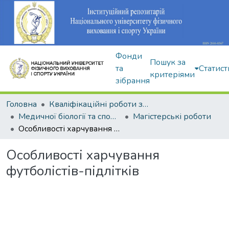
Фонди
Пошук за
та
Статист
критеріями
зібрання
Головна
Кваліфікаційні роботи здобувачів вищої освіти
Медичної біології та спортивної дієтології
Магістерські роботи
Особливості харчування футболістів-підлітків
Особливості харчування
футболістів-підлітків