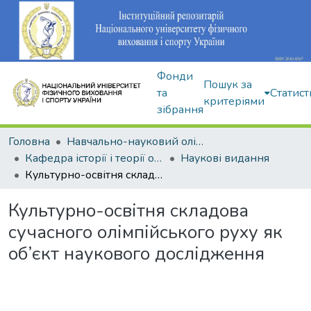
Фонди
Пошук за
та
Статист
критеріями
зібрання
Головна
Навчально-науковий олімпійський інститут
Кафедра історії і теорії олімпійського спорту
Наукові видання
Культурно-освітня складова сучасного олімпійського руху як об’єкт наукового дослідження
Культурно-освітня складова
сучасного олімпійського руху як
об’єкт наукового дослідження