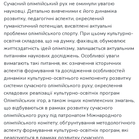
Сучасний олімпійський рух не оминули увагою
науковці. Детально вивченими є його динаміка
розвитку, педагогічні аспекти, окреслений
гуманістичний потенціал, висвітлені актуальні
проблеми олімпійського спорту. При цьому культурно-
освітня складова, що на думку, фахівців, обумовлює
життєздатність ідей олімпізму, залишається актуальним
питанням наукових досліджень. Особливої уваги
вимагають такі питання, як: означення історичних
аспектів формування та дослідження особливостей
динаміки культурно-освітнього компоненту розвитку
системи сучасного олімпійського руху; окреслення
складових реалізації культурно-освітніх програм
Олімпійських ігор, а також інших комплексних змагань,
що відбуваються в рамках розвитку сучасного
олімпійського руху під патронатом Міжнародного
олімпійського комітету; обґрунтування методологічного
аспекту формування культурно-освітніх програм, які
реалізуються в рамках розвитку сучасного