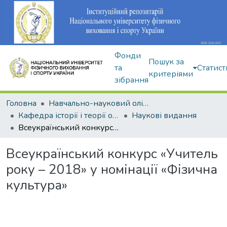
Фонди
Пошук за
та
Статист
критеріями
зібрання
Головна
Навчально-науковий олімпійський інститут
Кафедра історії і теорії олімпійського спорту
Наукові видання
Всеукраїнський конкурс «Учитель року – 2018» у номінації «Фізична культура»
Всеукраїнський конкурс «Учитель
року – 2018» у номінації «Фізична
культура»