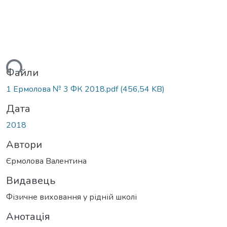
ться...
Файли
1 Ермолова № 3 ФК 2018.pdf
(456,54 KB)
Дата
2018
Автори
Єрмолова Валентина
Видавець
Фізичне виховання у рідній школі
Анотація