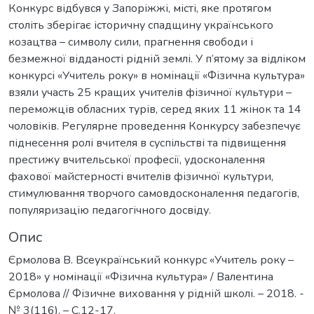
Конкурс відбувся у Запоріжжі, місті, яке протягом
століть зберігає історичну спадщину українського
козацтва – символу сили, прагнення свободи і
безмежної відданості рідній землі. У п’ятому за відліком
конкурсі «Учитель року» в номінації «Фізична культура»
взяли участь 25 кращих учителів фізичної культури –
переможців обласних турів, серед яких 11 жінок та 14
чоловіків. Регулярне проведення Конкурсу забезпечує
піднесення ролі вчителя в суспільстві та підвищення
престижу вчительської професії, удосконалення
фахової майстерності вчителів фізичної культури,
стимулювання творчого самовдосконалення педагогів,
популяризацію педагогічного досвіду.
Опис
Єрмолова В. Всеукраїнський конкурс «Учитель року –
2018» у номінації «Фізична культура» / Валентина
Єрмолова // Фізичне виховання у рідній школі. – 2018. -
№ 3(116). – С.12-17.