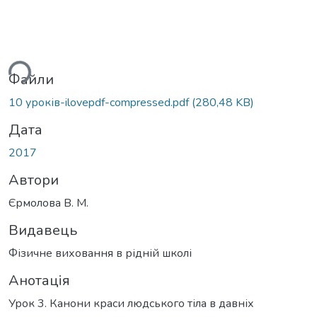
ься...
Файли
10 уроків-ilovepdf-compressed.pdf
(280,48 KB)
Дата
2017
Автори
Єрмолова В. М.
Видавець
Фізичне виховання в рідній школі
Анотація
Урок 3. Канони краси людського тіла в давніх