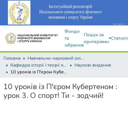
Фонди
Пошук за
та
Статист
критеріями
зібрання
Головна
Навчально-науковий олімпійський інститут
Кафедра історії і теорії олімпійського спорту
Наукові видання
10 уроків із П'єром Кубертеном : урок 3. О спорт! Ти - зодчий!
10 уроків із П'єром Кубертеном :
урок 3. О спорт! Ти - зодчий!