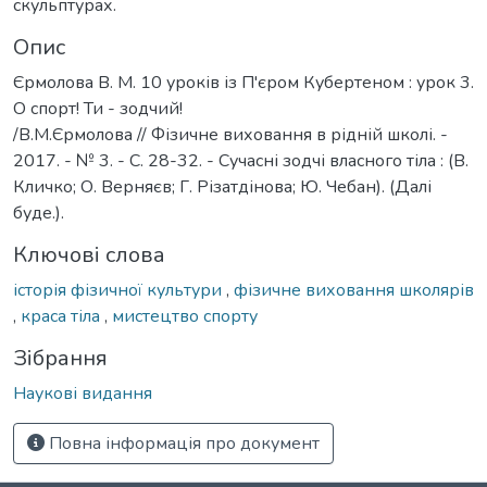
скульптурах.
Опис
Єрмолова В. М. 10 уроків із П'єром Кубертеном : урок 3.
О спорт! Ти - зодчий!
/В.М.Єрмолова // Фізичне виховання в рідній школі. -
2017. - № 3. - С. 28-32. - Сучасні зодчі власного тіла : (В.
Кличко; О. Верняєв; Г. Різатдінова; Ю. Чебан). (Далі
буде.).
Ключові слова
історія фізичної культури
,
фізичне виховання школярів
,
краса тіла
,
мистецтво спорту
Зібрання
Наукові видання
Повна інформація про документ