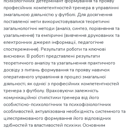
психологічних детермінант формування та прояву
професійних компетентностей тренера в управлінні
змагальною діяльністю у футболі. Для досягнення
поставленої мети використовувалися теоретичні
загальнологічні методи (аналіз, синтез, порівняння та
узагальнення) та емпіричні (вивчення друкованих та
електронних джерел інформації, педагогічне
спостереження). Результати роботи та ключові
висновки. В роботі представлені результати
теоретичного аналізу та узагальнення практичного
досвіду з питань формування та прояву навичок
оперативного управління в процесі змагальної
діяльності, як однієї з професійних компетентностей
тренера з футболу. Враховуючи залежність
комунікаційної стилістики тренера від його
особистісно-психологічних та психофізіологічних
особливостей, актуалізована необхідність системного та
цілеспрямованого формування його відповідних
здібностей та властивостей психіки. Основним