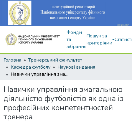
Фонди
Пошук за
та
Статист
критеріями
зібрання
Головна
Тренерський факультет
Кафедра футболу
Наукові видання
Навички управління змагальною діяльністю футболістів як одна із професійних компетентностей тренера
Навички управління змагальною
діяльністю футболістів як одна із
професійних компетентностей
тренера