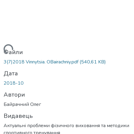
ться...
Файли
3(7)2018 Vinnytsia. OBairachniy.pdf
(540,61 KB)
Дата
2018-10
Автори
Байрачний Олег
Видавець
Актуальні проблеми фізичного виховання та методики
спортивного тренування