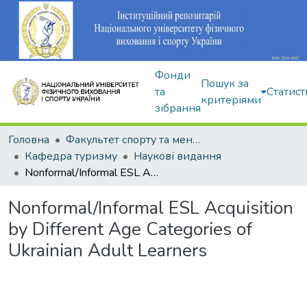
Фонди
Пошук за
та
Статист
критеріями
зібрання
Головна
Факультет спорту та менеджменту
Кафедра туризму
Наукові видання
Nonformal/Informal ESL Acquisition by Different Age Categories of Ukrainian Adult Learners
Nonformal/Informal ESL Acquisition
by Different Age Categories of
Ukrainian Adult Learners