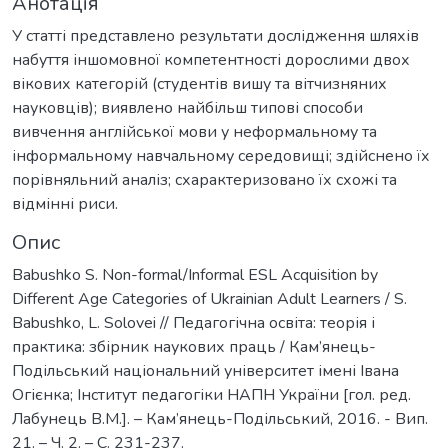
Анотація
У статті представлено результати дослідження шляхів
набуття іншомовної компетентності дорослими двох
вікових категорій (студентів вишу та вітчизняних
науковців); виявлено найбільш типові способи
вивчення англійської мови у неформальному та
інформальному навчальному середовищі; здійснено їх
порівняльний аналіз; схарактеризовано їх схожі та
відмінні риси.
Опис
Babushko S. Non-formal/Informal ESL Acquisition by
Different Age Categories of Ukrainian Adult Learners / S.
Babushko, L. Solovei // Педагогічна освіта: теорія і
практика: збірник наукових праць / Кам’янець-
Подільський національний університет імені Івана
Огієнка; Інститут педагогіки НАПН України [гол. ред.
Лабунець В.М.]. – Кам’янець-Подільський, 2016. - Вип.
21. – Ч. 2. – С. 231-237.