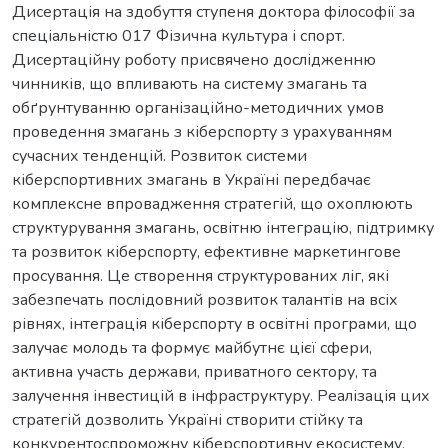
Дисертація на здобуття ступеня доктора філософії за
спеціальністю 017 Фізична культура і спорт.
Дисертаційну роботу присвячено дослідженню
чинників, що впливають на систему змагань та
обґрунтуванню організаційно-методичних умов
проведення змагань з кіберспорту з урахуванням
сучасних тенденцій. Розвиток системи
кіберспортивних змагань в Україні передбачає
комплексне впровадження стратегій, що охоплюють
структурування змагань, освітню інтеграцію, підтримку
та розвиток кіберспорту, ефективне маркетингове
просування. Це створення структурованих ліг, які
забезпечать послідовний розвиток талантів на всіх
рівнях, інтеграція кіберспорту в освітні програми, що
залучає молодь та формує майбутнє цієї сфери,
активна участь держави, приватного сектору, та
залучення інвестицій в інфраструктуру. Реалізація цих
стратегій дозволить Україні створити стійку та
конкурентоспроможну кіберспортивну екосистему.