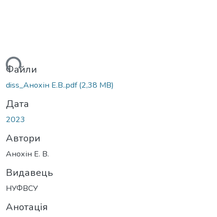
ться...
Файли
diss_Анохін Е.В..pdf
(2,38 MB)
Дата
2023
Автори
Анохін Е. В.
Видавець
НУФВСУ
Анотація