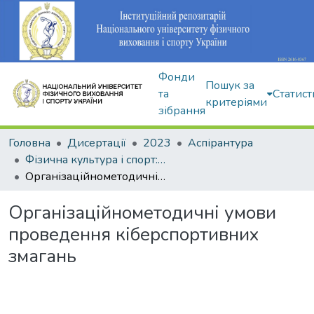
Фонди
Пошук за
та
Статист
критеріями
зібрання
Головна
Дисертації
2023
Аспірантура
Фізична культура і спорт: 017
Організаційнометодичні умови проведення кіберспортивних змагань
Організаційнометодичні умови
проведення кіберспортивних
змагань