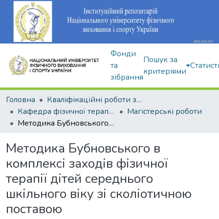
Фонди
Пошук за
та
Статист
критеріями
зібрання
Головна
Кваліфікаційні роботи здобувачів вищої освіти
Кафедра фізичної терапії та ерготерапії
Магістерські роботи
Методика Бубновського в комплексі заходів фізичної терапії дітей середнього шкільного віку зі сколіотичною поставою
Методика Бубновського в
комплексі заходів фізичної
терапії дітей середнього
шкільного віку зі сколіотичною
поставою