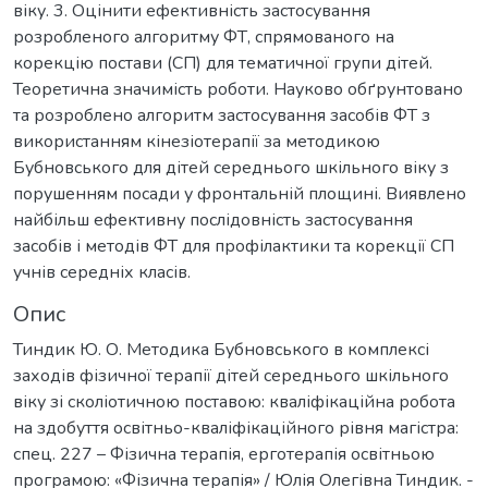
віку. 3. Оцінити ефективність застосування
розробленого алгоритму ФТ, спрямованого на
корекцію постави (СП) для тематичної групи дітей.
Теоретична значимість роботи. Науково обґрунтовано
та розроблено алгоритм застосування засобів ФТ з
використанням кінезіотерапії за методикою
Бубновського для дітей середнього шкільного віку з
порушенням посади у фронтальній площині. Виявлено
найбільш ефективну послідовність застосування
засобів і методів ФТ для профілактики та корекції СП
учнів середніх класів.
Опис
Тиндик Ю. О. Методика Бубновського в комплексі
заходів фізичної терапії дітей середнього шкільного
віку зі сколіотичною поставою: кваліфікаційна робота
на здобуття освітньо-кваліфікаційного рівня магістра:
спец. 227 – Фізична терапія, ерготерапія освітньою
програмою: «Фізична терапія» / Юлія Олегівна Тиндик. -