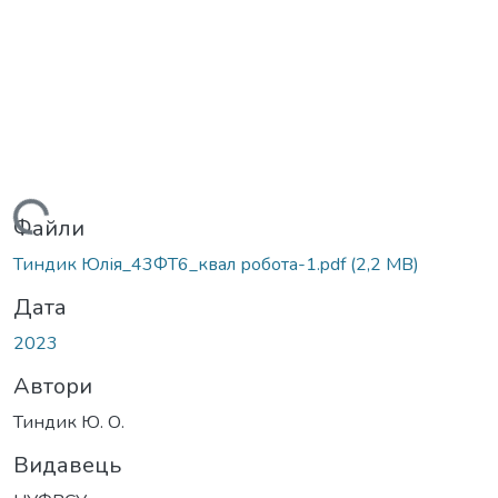
ажиться...
Файли
Тиндик Юлія_43ФТ6_квал робота-1.pdf
(2,2 MB)
Дата
2023
Автори
Тиндик Ю. О.
Видавець