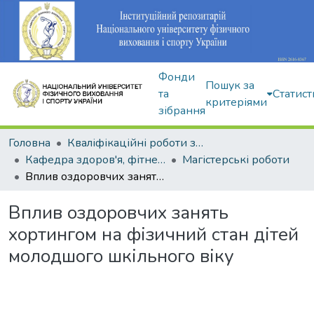
Фонди
Пошук за
та
Статист
критеріями
зібрання
Головна
Кваліфікаційні роботи здобувачів вищої освіти
Кафедра здоров'я, фітнесу та рекреації
Магістерські роботи
Вплив оздоровчих занять хортингом на фізичний стан дітей молодшого шкільного віку
Вплив оздоровчих занять
хортингом на фізичний стан дітей
молодшого шкільного віку