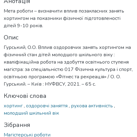
Анотація
Мета роботи – визначити вплив позакласних занять
хортингом на показники фізичної підготовленості
дітей 9-10 років.
Опис
Гурський, О.О. Вплив оздоровчих занять хортингом на
фізичний стан дітей молодшого шкільного віку :
кваліфікаційна робота на здобуття освітнього ступеня
магістра: за спеціальністю 017 Фізична культура і спорт,
освітньою програмою «Фітнес та рекреація» / О. О.
Гурський. – Київ : НУФВСУ, 2021. – 65 с.
Ключові слова
хортинг
,
оздоровчі заняття
,
рухова активність
,
молодший шкільний вік
Зібрання
Магістерські роботи