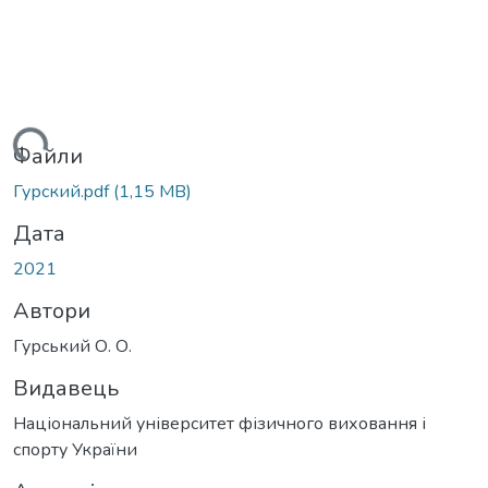
ажиться...
Файли
Гурский.pdf
(1,15 MB)
Дата
2021
Автори
Гурський О. О.
Видавець
Національний університет фізичного виховання і
спорту України