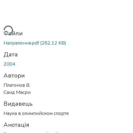
ься...
Файли
Напрвления.pdf
(282,12 KB)
Дата
2004
Автори
Платонов В.
Саид Масри
Видавець
Наука в олимпийском спорте
Анотація