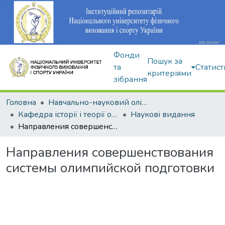
Фонди
Пошук за
та
Статист
критеріями
зібрання
Головна
Навчально-науковий олімпійський інститут
Кафедра історії і теорії олімпійського спорту
Наукові видання
Направления совершенствования системы олимпийской подготовки
Направления совершенствования
системы олимпийской подготовки